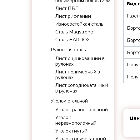
полимерным покрытием
Вид 
Лист ПВЛ
Газел
Лист рифленый
Износостойкая сталь
Борт
Сталь Magstrong
Сталь HARDOX
Борт
Рулонная сталь
Борто
Лист оцинкованный в
рулонах
Полуп
Лист полимерный в
Полуп
рулонах
Лист холоднокатанный
в рулонах
Уголок стальной
Уголок равнополочный
Уголок
Цен
неравнополочный
Уголок гнутый
Уголок горячекатаный