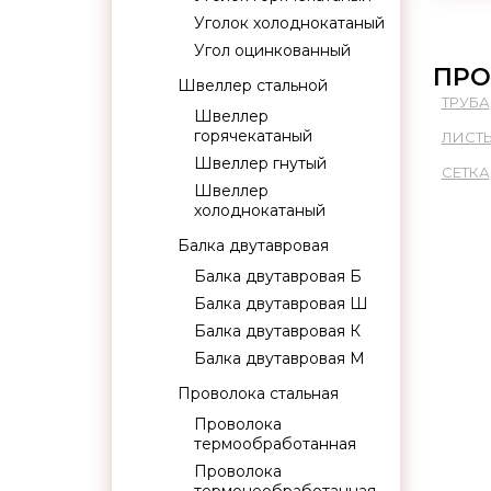
Уголок холоднокатаный
Угол оцинкованный
ПРО
Швеллер стальной
ТРУБА
Швеллер
горячекатаный
ЛИСТ
Швеллер гнутый
СЕТКА
Швеллер
холоднокатаный
Балка двутавровая
Балка двутавровая Б
Балка двутавровая Ш
Балка двутавровая К
Балка двутавровая М
Проволока стальная
Проволока
термообработанная
Проволока