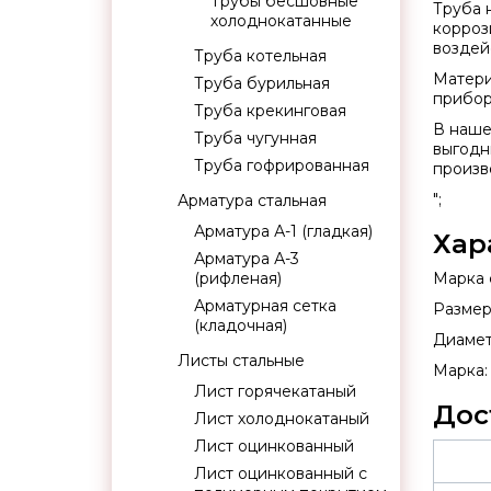
Трубы бесшовные
Труба
холоднокатанные
корроз
воздей
Труба котельная
Матери
Труба бурильная
прибор
Труба крекинговая
В наше
Труба чугунная
выгодн
Труба гофрированная
произв
";
Арматура стальная
Арматура А-1 (гладкая)
Хар
Арматура А-3
(рифленая)
Марка с
Арматурная сетка
Размер:
(кладочная)
Диаметр
Листы стальные
Марка:
Лист горячекатаный
Дос
Лист холоднокатаный
Лист оцинкованный
Лист оцинкованный с