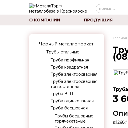
О КОМПАНИИ
ПРОДУКЦИЯ
Главная
Черный металлопрокат
Тру
Трубы стальные
(08
Труба профильная
Труба квадратная
Труба электросварная
Труба электросварная
тонкостенная
Труба
Труба ВГП
3 6
Труба оцинкованная
Труба бесшовная
Опи
Трубы бесшовные
горячекатаные
s:1268:"