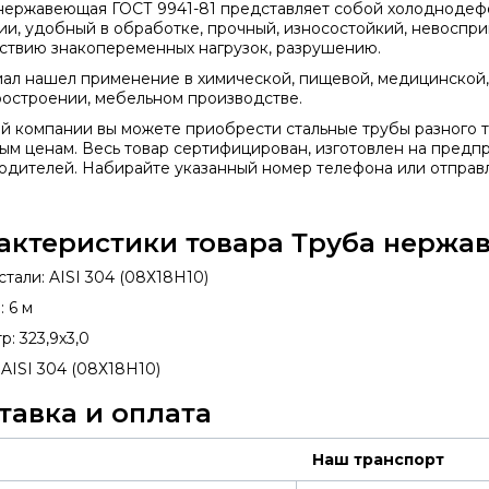
 нержавеющая
ГОСТ 9941-81
представляет собой холоднодефо
ии, удобный в обработке, прочный, износостойкий, невоспр
ствию знакопеременных нагрузок, разрушению.
ал нашел применение в химической, пищевой, медицинской
остроении, мебельном производстве.
й компании вы можете приобрести стальные трубы разного т
ым ценам. Весь товар сертифицирован, изготовлен на предп
одителей. Набирайте указанный номер телефона или отправля
актеристики товара Труба нержав
тали: AISI 304 (08Х18Н10)
 6 м
: 323,9х3,0
 AISI 304 (08Х18Н10)
тавка и оплата
Наш транспорт