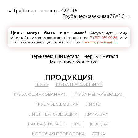
←
Труба нержавеющая 42,4×1,5
Труба нержавеющая 38×2,0
→
Цены могут быть ещё ниже!
Актуальную цену
уточняйте у менеджеров по телефону
, или
+7 (391) 269-90-86
отправьте заявку целиком на почту
metalltorg24@mail.ru
Нержавеющий металл
Черный металл
Металлическая сетка
ПРОДУКЦИЯ
ТРУБА
ТРУБА ПРОФИЛЬНАЯ
ТРУБА ОЦИНКОВАННАЯ
ТРУБА НЕРЖАВЕЮЩАЯ
ТРУБА БЕСШОВНАЯ
ЛИСТЫ
ЛИСТ НЕРЖАВЕЮЩИЙ
АРМАТУРА
БАЛКА (ДВУТАВР)
КРУГ
КВАДРАТ
КОЛЮЧАЯ ПРОВОЛОКА
СЕТКА