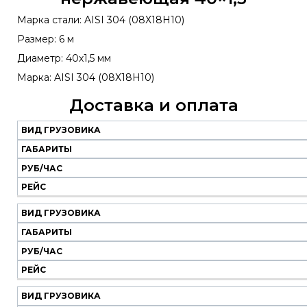
Марка стали: AISI 304 (08Х18Н10)
Размер: 6 м
Диаметр: 40х1,5 мм
Марка: AISI 304 (08Х18Н10)
Доставка и оплата
ВИД ГРУЗОВИКА
Наш
транспорт
ГАБАРИТЫ
РУБ/ЧАС
Вид
Габариты
Руб/
Рейс
РЕЙС
грузовика
час
ВИД ГРУЗОВИКА
ГАБАРИТЫ
РУБ/ЧАС
РЕЙС
ВИД ГРУЗОВИКА