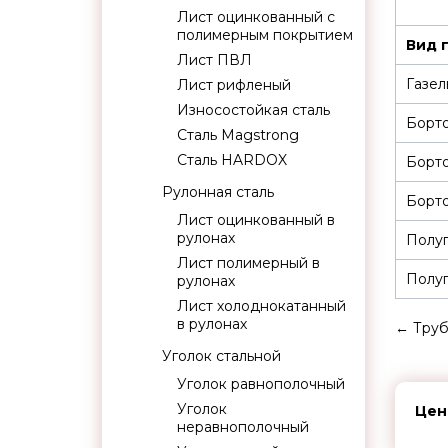
Лист оцинкованный с
полимерным покрытием
Вид 
Лист ПВЛ
Газел
Лист рифленый
Износостойкая сталь
Борт
Сталь Magstrong
Сталь HARDOX
Борт
Рулонная сталь
Борто
Лист оцинкованный в
рулонах
Полуп
Лист полимерный в
Полуп
рулонах
Лист холоднокатанный
в рулонах
←
Труб
Уголок стальной
Уголок равнополочный
Уголок
Цен
неравнополочный