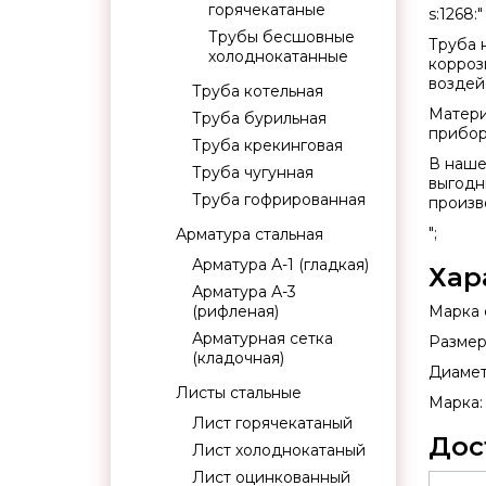
горячекатаные
s:1268:"
Трубы бесшовные
Труба
холоднокатанные
корроз
воздей
Труба котельная
Матери
Труба бурильная
прибор
Труба крекинговая
В наше
Труба чугунная
выгодн
Труба гофрированная
произв
";
Арматура стальная
Арматура А-1 (гладкая)
Хар
Арматура А-3
(рифленая)
Марка с
Арматурная сетка
Размер:
(кладочная)
Диаметр
Листы стальные
Марка:
Лист горячекатаный
Дос
Лист холоднокатаный
Лист оцинкованный