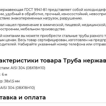
 нержавеющая
ГОСТ 9941-81
представляет собой холоднодефо
ии, удобный в обработке, прочный, износостойкий, невоспр
ствию знакопеременных нагрузок, разрушению.
ал нашел применение в химической, пищевой, медицинской
остроении, мебельном производстве.
й компании вы можете приобрести стальные трубы разного т
ым ценам. Весь товар сертифицирован, изготовлен на предп
одителей. Набирайте указанный номер телефона или отправля
актеристики товара Труба нержав
тали: AISI 304 (08Х18Н10)
 6 м
: 38х1,5 мм
 AISI 304 (08Х18Н10)
тавка и оплата