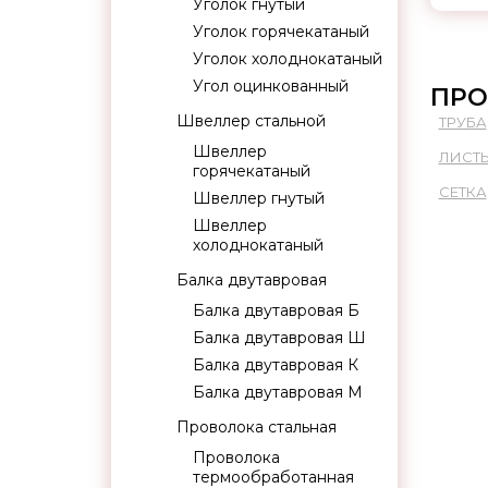
Уголок гнутый
Уголок горячекатаный
Уголок холоднокатаный
Угол оцинкованный
ПРО
Швеллер стальной
ТРУБА
Швеллер
ЛИСТ
горячекатаный
СЕТКА
Швеллер гнутый
Швеллер
холоднокатаный
Балка двутавровая
Балка двутавровая Б
Балка двутавровая Ш
Балка двутавровая К
Балка двутавровая М
Проволока стальная
Проволока
термообработанная