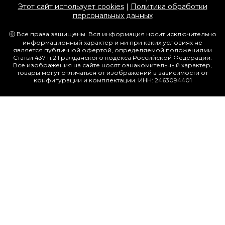
Этот сайт использует cookies
|
Политика обработки
персональных данных
ⓒ Все права защищены. Вся информация носит исключительно
информационный характер и ни при каких условиях не
является публичной офертой, определяемой положениями
Статьи 437 п.2 Гражданского кодекса Российской Федерации.
Все изображения на сайте носят ознакомительный характер,
товары могут отличаться от изображений в зависимости от
конфигурации и комплектации. ИНН: 2463094401