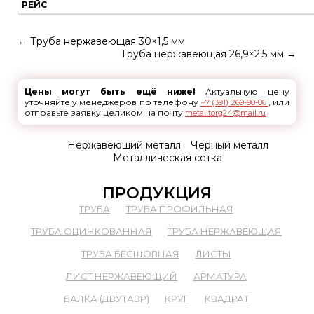
РЕЙС
←
Труба нержавеющая 30×1,5 мм
Труба нержавеющая 26,9×2,5 мм
→
Цены могут быть ещё ниже!
Актуальную цену
уточняйте у менеджеров по телефону
, или
+7 (391) 269-90-86
отправьте заявку целиком на почту
metalltorg24@mail.ru
Нержавеющий металл
Черный металл
Металлическая сетка
ПРОДУКЦИЯ
ТРУБА
ТРУБА ПРОФИЛЬНАЯ
ТРУБА ОЦИНКОВАННАЯ
ТРУБА НЕРЖАВЕЮЩАЯ
ТРУБА БЕСШОВНАЯ
ЛИСТЫ
ЛИСТ НЕРЖАВЕЮЩИЙ
АРМАТУРА
БАЛКА (ДВУТАВР)
КРУГ
КВАДРАТ