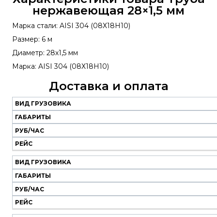
нержавеющая 28×1,5 мм
Марка стали: AISI 304 (08Х18Н10)
Размер: 6 м
Диаметр: 28х1,5 мм
Марка: AISI 304 (08Х18Н10)
Доставка и оплата
ВИД ГРУЗОВИКА
Наш
транспорт
ГАБАРИТЫ
РУБ/ЧАС
Вид
Габариты
Руб/
Рейс
РЕЙС
грузовика
час
ВИД ГРУЗОВИКА
ГАБАРИТЫ
РУБ/ЧАС
РЕЙС