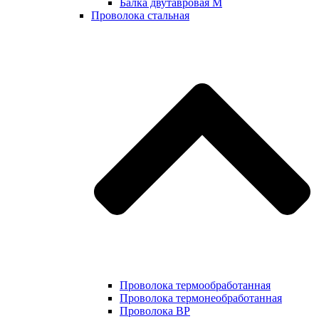
Балка двутавровая М
Проволока стальная
Проволока термообработанная
Проволока термонеобработанная
Проволока ВР