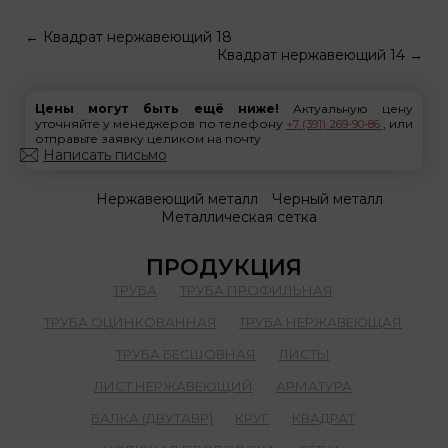
←
Квадрат нержавеющий 18
Квадрат нержавеющий 14
→
Цены могут быть ещё ниже!
Актуальную цену
уточняйте у менеджеров по телефону
, или
+7 (391) 269-90-86
отправьте заявку целиком на почту
Написать письмо
Нержавеющий металл
Черный металл
Металлическая сетка
ПРОДУКЦИЯ
ТРУБА
ТРУБА ПРОФИЛЬНАЯ
ТРУБА ОЦИНКОВАННАЯ
ТРУБА НЕРЖАВЕЮЩАЯ
ТРУБА БЕСШОВНАЯ
ЛИСТЫ
ЛИСТ НЕРЖАВЕЮЩИЙ
АРМАТУРА
БАЛКА (ДВУТАВР)
КРУГ
КВАДРАТ