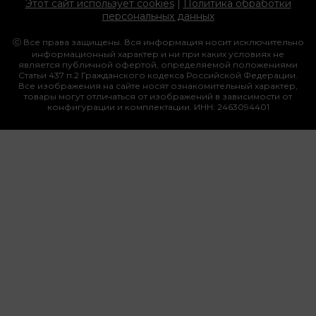
Этот сайт использует cookies
|
Политика обработки
персональных данных
ⓒ Все права защищены. Вся информация носит исключительно
информационный характер и ни при каких условиях не
является публичной офертой, определяемой положениями
Статьи 437 п.2 Гражданского кодекса Российской Федерации.
Все изображения на сайте носят ознакомительный характер,
товары могут отличаться от изображений в зависимости от
конфигурации и комплектации. ИНН: 2463094401