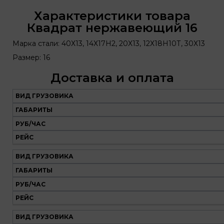
Характеристики товара
Квадрат нержавеющий 16
Марка стали: 40Х13, 14Х17Н2, 20Х13, 12Х18Н10Т, 30Х13
Размер: 16
Доставка и оплата
ВИД ГРУЗОВИКА
Наш
транспорт
ГАБАРИТЫ
РУБ/ЧАС
Вид
Габариты
Руб/
Рейс
РЕЙС
грузовика
час
ВИД ГРУЗОВИКА
ГАБАРИТЫ
РУБ/ЧАС
РЕЙС
ВИД ГРУЗОВИКА