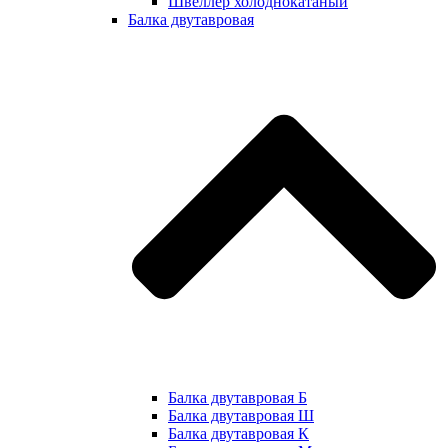
Швеллер холоднокатаный
Балка двутавровая
Балка двутавровая Б
Балка двутавровая Ш
Балка двутавровая К