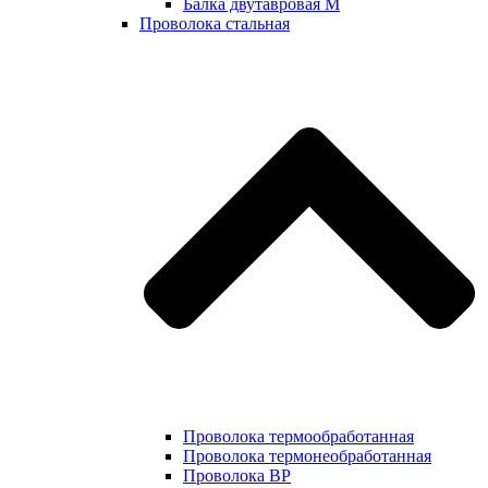
Балка двутавровая М
Проволока стальная
Проволока термообработанная
Проволока термонеобработанная
Проволока ВР