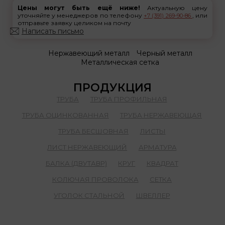
Цены могут быть ещё ниже!
Актуальную цену
уточняйте у менеджеров по телефону
, или
+7 (391) 269-90-86
отправьте заявку целиком на почту
Написать письмо
Нержавеющий металл
Черный металл
Металлическая сетка
ПРОДУКЦИЯ
ТРУБА
ТРУБА ПРОФИЛЬНАЯ
ТРУБА ОЦИНКОВАННАЯ
ТРУБА НЕРЖАВЕЮЩАЯ
ТРУБА БЕСШОВНАЯ
ЛИСТЫ
ЛИСТ НЕРЖАВЕЮЩИЙ
АРМАТУРА
БАЛКА (ДВУТАВР)
КРУГ
КВАДРАТ
КОЛЮЧАЯ ПРОВОЛОКА
СЕТКА
УГОЛОК СТАЛЬНОЙ
ШВЕЛЛЕР