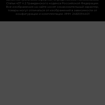
Статьи 437 п.2 Гражданского кодекса Российской Федерации.
Все изображения на сайте носят ознакомительный характер,
товары могут отличаться от изображений в зависимости от
конфигурации и комплектации. ИНН: 2463094401