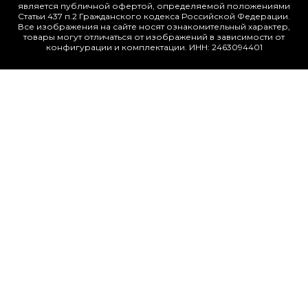
является публичной офертой, определяемой положениями
Статьи 437 п.2 Гражданского кодекса Российской Федерации.
Все изображения на сайте носят ознакомительный характер,
товары могут отличаться от изображений в зависимости от
конфигурации и комплектации. ИНН: 2463094401