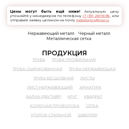
Цены могут быть ещё ниже!
Актуальную цену
уточняйте у менеджеров по телефону
, или
+7 (391) 269-90-86
отправьте заявку целиком на почту
metalltorg24@mail.ru
Нержавеющий металл
Черный металл
Металлическая сетка
ПРОДУКЦИЯ
ТРУБА
ТРУБА ПРОФИЛЬНАЯ
ТРУБА ОЦИНКОВАННАЯ
ТРУБА НЕРЖАВЕЮЩАЯ
ТРУБА БЕСШОВНАЯ
ЛИСТЫ
ЛИСТ НЕРЖАВЕЮЩИЙ
АРМАТУРА
БАЛКА (ДВУТАВР)
КРУГ
КВАДРАТ
КОЛЮЧАЯ ПРОВОЛОКА
СЕТКА
УГОЛОК СТАЛЬНОЙ
ШВЕЛЛЕР