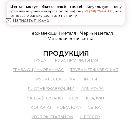
Цены могут быть ещё ниже!
Актуальную цену
уточняйте у менеджеров по телефону
, или
+7 (391) 269-90-86
отправьте заявку целиком на почту
Написать письмо
Нержавеющий металл
Черный металл
Металлическая сетка
ПРОДУКЦИЯ
ТРУБА
ТРУБА ПРОФИЛЬНАЯ
ТРУБА ОЦИНКОВАННАЯ
ТРУБА НЕРЖАВЕЮЩАЯ
ТРУБА БЕСШОВНАЯ
ЛИСТЫ
ЛИСТ НЕРЖАВЕЮЩИЙ
АРМАТУРА
БАЛКА (ДВУТАВР)
КРУГ
КВАДРАТ
КОЛЮЧАЯ ПРОВОЛОКА
СЕТКА
УГОЛОК СТАЛЬНОЙ
ШВЕЛЛЕР