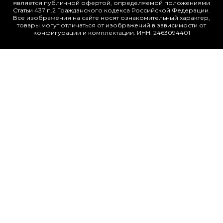
является публичной офертой, определяемой положениями
Статьи 437 п.2 Гражданского кодекса Российской Федерации.
Все изображения на сайте носят ознакомительный характер,
товары могут отличаться от изображений в зависимости от
конфигурации и комплектации. ИНН: 2463094401