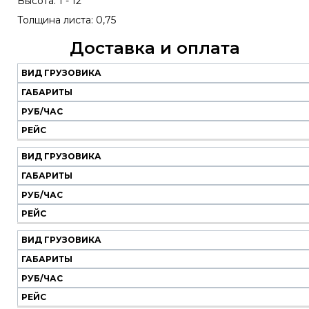
Высота: 1 - 12
Толщина листа: 0,75
Доставка и оплата
ВИД ГРУЗОВИКА
Наш
транспорт
ГАБАРИТЫ
РУБ/ЧАС
Вид
Габариты
Руб/
Рейс
РЕЙС
грузовика
час
ВИД ГРУЗОВИКА
ГАБАРИТЫ
РУБ/ЧАС
РЕЙС
ВИД ГРУЗОВИКА
ГАБАРИТЫ
РУБ/ЧАС
РЕЙС