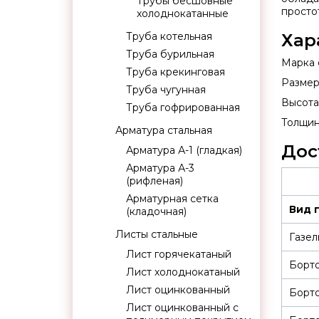
Трубы бесшовные
просто
холоднокатанные
Труба котельная
Хар
Труба бурильная
Марка 
Труба крекинговая
Размер
Труба чугунная
Высота: 
Труба гофрированная
Толщина
Арматура стальная
Дос
Арматура А-1 (гладкая)
Арматура А-3
(рифленая)
Арматурная сетка
Вид 
(кладочная)
Листы стальные
Газел
Лист горячекатаный
Борт
Лист холоднокатаный
Лист оцинкованный
Борт
Лист оцинкованный с