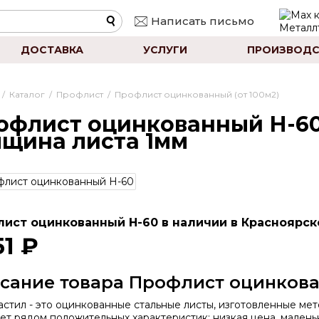
Написать письмо
ДОСТАВКА
УСЛУГИ
ПРОИЗВОДС
/
Каталог
/
Профлист
/
Профлист оцинкованный (от 100м2)
офлист оцинкованный Н-60
лщина листа 1мм
ист оцинкованный Н-60 в наличии в Красноярске
51 ₽
сание товара Профлист оцинкова
стил - это оцинкованные стальные листы, изготовленные ме
ет рядом положительных характеристик: низкая цена, маленьк