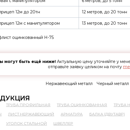
вая с манипулятором
6 метров, до 5 тонн
рицеп 12м до 20тн
12 метров, до 20 тонн
рицеп 12м с манипулятором
13 метров, до 20 тонн
лист оцинкованный Н-75
ы могут быть ещё ниже!
Актуальную цену уточняйте у ме
отправьте заявку целиком на почту
met
Нержавеющий металл
Черный металл
ДУКЦИЯ
ТРУБА ПРОФИЛЬНАЯ
ТРУБА ОЦИНКОВАННАЯ
ТРУБА
Ы
ЛИСТ НЕРЖАВЕЮЩИЙ
АРМАТУРА
БАЛКА (ДВУТАВР)
УГОЛОК СТАЛЬНОЙ
ШВЕЛЛЕР