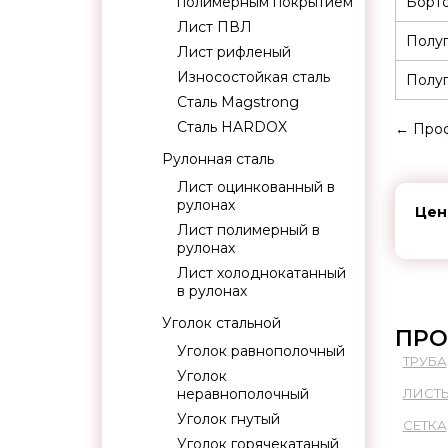
полимерным покрытием
Борто
Лист ПВЛ
Полуп
Лист рифленый
Износостойкая сталь
Полуп
Сталь Magstrong
Сталь HARDOX
←
Проф
Рулонная сталь
Лист оцинкованный в
рулонах
Цен
Лист полимерный в
рулонах
Лист холоднокатанный
в рулонах
Уголок стальной
ПРО
Уголок равнополочный
ТРУБА
Уголок
неравнополочный
ЛИСТ
Уголок гнутый
СЕТКА
Уголок горячекатаный