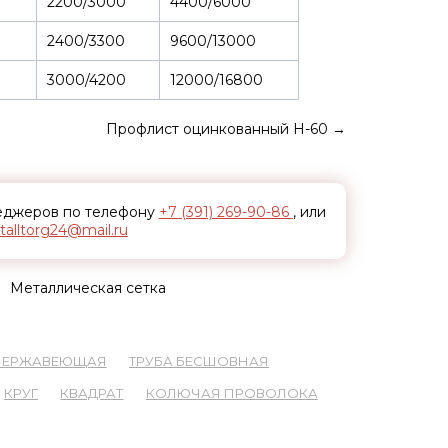
2200/3000
4400/6000
2400/3300
9600/13000
3000/4200
12000/16800
Профлист оцинкованный Н-60
→
неджеров по телефону
+7 (391) 269-90-86
, или
alltorg24@mail.ru
Металлическая сетка
 НЕРЖАВЕЮЩАЯ
ТРУБА БЕСШОВНАЯ
КРУГ
КВАДРАТ
КОЛЮЧАЯ ПРОВОЛОКА