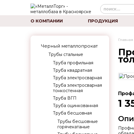
О КОМПАНИИ
ПРОДУКЦИЯ
Главная
Черный металлопрокат
Пр
Трубы стальные
то
Труба профильная
Труба квадратная
Труба электросварная
Труба электросварная
тонкостенная
Профл
Труба ВГП
1 3
Труба оцинкованная
Труба бесшовная
Опи
Трубы бесшовные
горячекатаные
Профна
облада