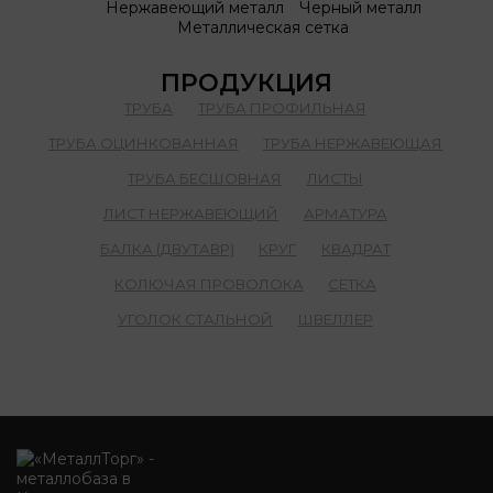
Нержавеющий металл
Черный металл
Металлическая сетка
ПРОДУКЦИЯ
ТРУБА
ТРУБА ПРОФИЛЬНАЯ
ТРУБА ОЦИНКОВАННАЯ
ТРУБА НЕРЖАВЕЮЩАЯ
ТРУБА БЕСШОВНАЯ
ЛИСТЫ
ЛИСТ НЕРЖАВЕЮЩИЙ
АРМАТУРА
БАЛКА (ДВУТАВР)
КРУГ
КВАДРАТ
КОЛЮЧАЯ ПРОВОЛОКА
СЕТКА
УГОЛОК СТАЛЬНОЙ
ШВЕЛЛЕР