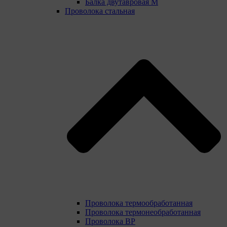
Балка двутавровая М
Проволока стальная
Проволока термообработанная
Проволока термонеобработанная
Проволока ВР