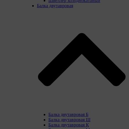
Швеллер холоднокатаный
Балка двутавровая
Балка двутавровая Б
Балка двутавровая Ш
Балка двутавровая К