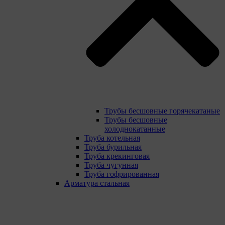
Трубы бесшовные горячекатаные
Трубы бесшовные
холоднокатанные
Труба котельная
Труба бурильная
Труба крекинговая
Труба чугунная
Труба гофрированная
Арматура стальная