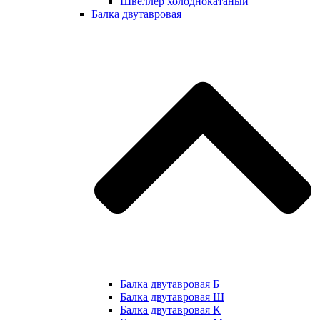
Швеллер холоднокатаный
Балка двутавровая
Балка двутавровая Б
Балка двутавровая Ш
Балка двутавровая К