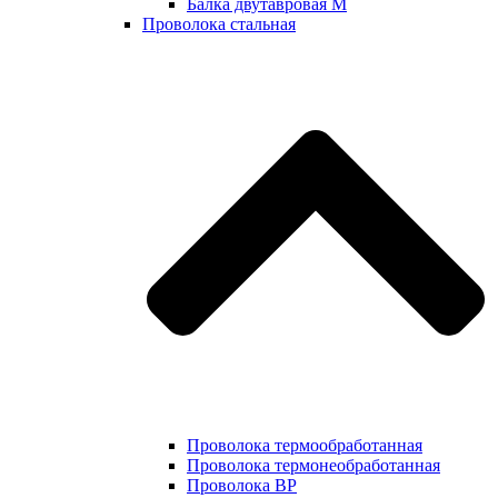
Балка двутавровая М
Проволока стальная
Проволока термообработанная
Проволока термонеобработанная
Проволока ВР