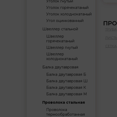
Уголок гнутый
Уголок горячекатаный
Уголок холоднокатаный
Угол оцинкованный
ПРО
Швеллер стальной
ТРУБА
Швеллер
ЛИСТ
горячекатаный
СЕТКА
Швеллер гнутый
Швеллер
холоднокатаный
Балка двутавровая
Балка двутавровая Б
Балка двутавровая Ш
Балка двутавровая К
Балка двутавровая М
Проволока стальная
Проволока
термообработанная