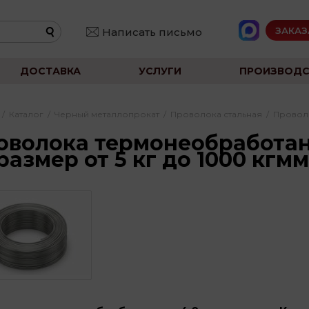
ЗАКАЗ
Написать письмо
ДОСТАВКА
УСЛУГИ
ПРОИЗВОДС
/
Каталог
/
Черный металлопрокат
/
Проволока стальная
/
Провол
оволока термонеобработанн
размер от 5 кг до 1000 кгмм