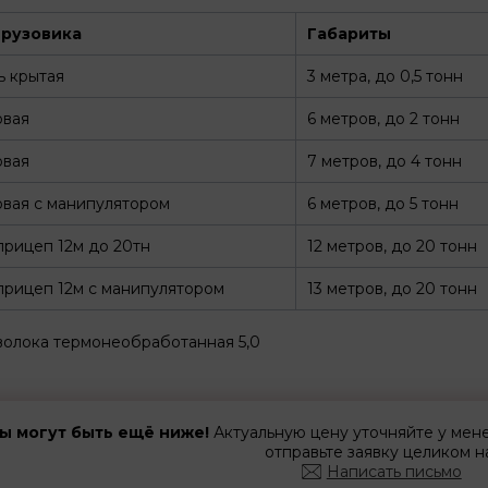
грузовика
Габариты
ь крытая
3 метра, до 0,5 тонн
овая
6 метров, до 2 тонн
овая
7 метров, до 4 тонн
вая с манипулятором
6 метров, до 5 тонн
рицеп 12м до 20тн
12 метров, до 20 тонн
рицеп 12м с манипулятором
13 метров, до 20 тонн
олока термонеобработанная 5,0
ы могут быть ещё ниже!
Актуальную цену уточняйте у ме
отправьте заявку целиком н
Написать письмо