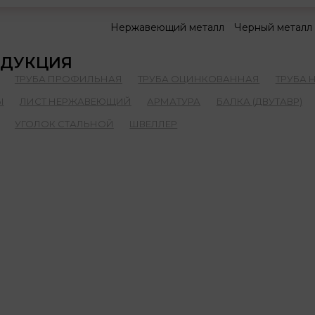
Нержавеющий металл
Черный металл
ДУКЦИЯ
ТРУБА ПРОФИЛЬНАЯ
ТРУБА ОЦИНКОВАННАЯ
ТРУБА
Ы
ЛИСТ НЕРЖАВЕЮЩИЙ
АРМАТУРА
БАЛКА (ДВУТАВР)
УГОЛОК СТАЛЬНОЙ
ШВЕЛЛЕР