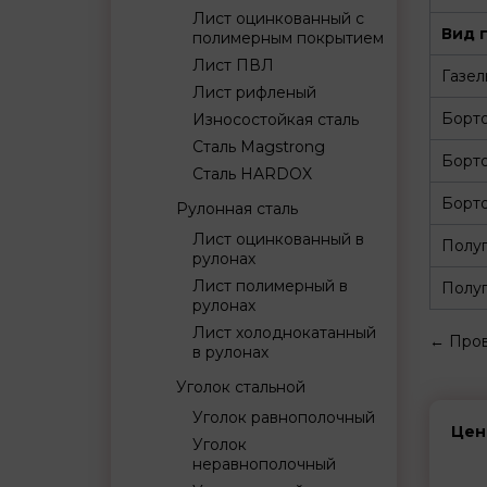
Лист оцинкованный с
Вид 
полимерным покрытием
Лист ПВЛ
Газел
Лист рифленый
Борт
Износостойкая сталь
Сталь Magstrong
Борт
Сталь HARDOX
Борто
Рулонная сталь
Лист оцинкованный в
Полуп
рулонах
Лист полимерный в
Полуп
рулонах
Лист холоднокатанный
←
Пров
в рулонах
Уголок стальной
Уголок равнополочный
Цен
Уголок
неравнополочный