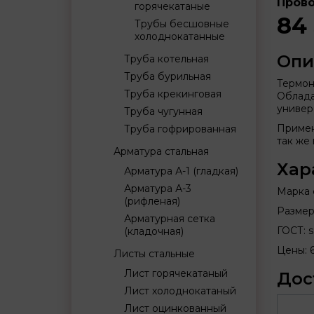
Прово
горячекатаные
84
Трубы бесшовные
холоднокатанные
Опи
Труба котельная
Труба бурильная
Термон
Труба крекинговая
Облада
универ
Труба чугунная
Примен
Труба гофрированная
так же 
Арматура стальная
Хар
Арматура А-1 (гладкая)
Арматура А-3
Марка с
(рифленая)
Размер:
Арматурная сетка
ГОСТ: s
(кладочная)
Цены: 
Листы стальные
Лист горячекатаный
Дос
Лист холоднокатаный
Лист оцинкованный