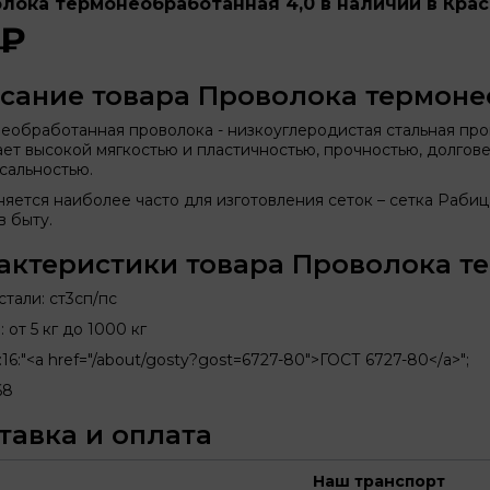
лока термонеобработанная 4,0 в наличии в Крас
 ₽
сание товара Проволока термоне
еобработанная проволока - низкоуглеродистая стальная про
ет высокой мягкостью и пластичностью, прочностью, долгов
сальностью.
яется наиболее часто для изготовления сеток – сетка Рабица,
в быту.
актеристики товара Проволока т
тали: ст3сп/пс
 от 5 кг до 1000 кг
:16:"<a href="/about/gosty?gost=6727-80">ГОСТ 6727-80</a>";
68
тавка и оплата
Наш транспорт