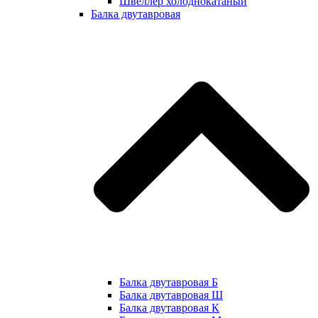
Швеллер холоднокатаный
Балка двутавровая
Балка двутавровая Б
Балка двутавровая Ш
Балка двутавровая К