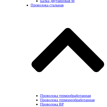
Балка двутавровая М
Проволока стальная
Проволока термообработанная
Проволока термонеобработанная
Проволока ВР