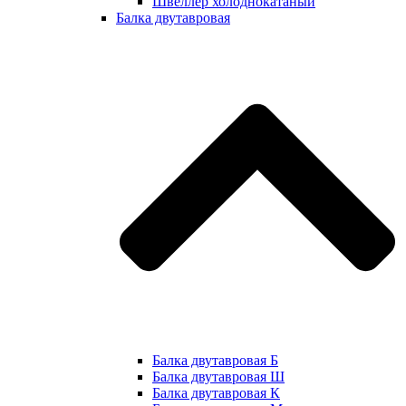
Швеллер холоднокатаный
Балка двутавровая
Балка двутавровая Б
Балка двутавровая Ш
Балка двутавровая К