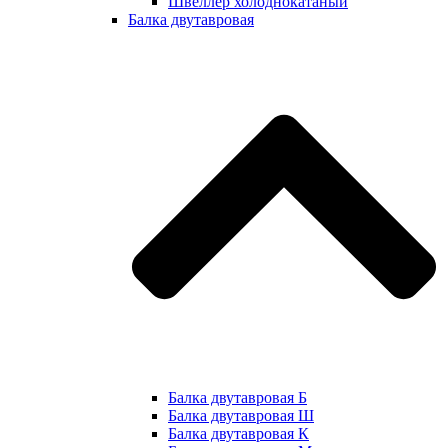
Швеллер холоднокатаный
Балка двутавровая
Балка двутавровая Б
Балка двутавровая Ш
Балка двутавровая К