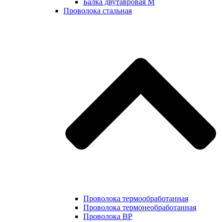
Балка двутавровая М
Проволока стальная
Проволока термообработанная
Проволока термонеобработанная
Проволока ВР