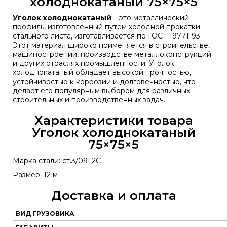
холоднокатаный 75×75×5
Уголок холоднокатаный
– это металлический
профиль, изготовленный путем холодной прокатки
стального листа, изготавливается по ГОСТ 19771-93.
Этот материал широко применяется в строительстве,
машиностроении, производстве металлоконструкций
и других отраслях промышленности. Уголок
холоднокатаный обладает высокой прочностью,
устойчивостью к коррозии и долговечностью, что
делает его популярным выбором для различных
строительных и производственных задач.
Характеристики товара
Уголок холоднокатаный
75×75×5
Марка стали: ст.3/09Г2С
Размер: 12 м
Доставка и оплата
ВИД ГРУЗОВИКА
Наш
транспорт