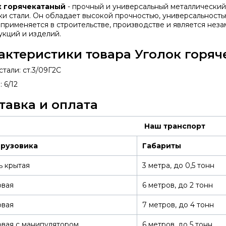
к горячекатаный
- прочный и универсальный металлический
ки стали. Он обладает высокой прочностью, универсальность
 применяется в строительстве, производстве и является не
укций и изделий.
актеристики товара Уголок горяч
тали: ст.3/09Г2С
 6/12
тавка и оплата
Наш транспорт
грузовика
Габариты
ь крытая
3 метра, до 0,5 тонн
овая
6 метров, до 2 тонн
овая
7 метров, до 4 тонн
вая с манипулятором
6 метров, до 5 тонн