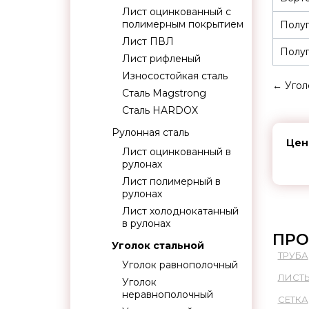
Лист оцинкованный с
полимерным покрытием
Полуп
Лист ПВЛ
Полуп
Лист рифленый
Износостойкая сталь
←
Угол
Сталь Magstrong
Сталь HARDOX
Рулонная сталь
Цен
Лист оцинкованный в
рулонах
Лист полимерный в
рулонах
Лист холоднокатанный
в рулонах
ПРО
Уголок стальной
ТРУБА
Уголок равнополочный
ЛИСТ
Уголок
неравнополочный
СЕТКА