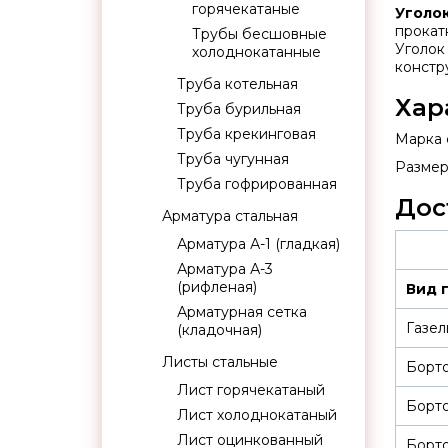
горячекатаные
Уголо
прокат
Трубы бесшовные
Уголок
холоднокатанные
констр
Труба котельная
Хар
Труба бурильная
Труба крекинговая
Марка с
Труба чугунная
Размер:
Труба гофрированная
Дос
Арматура стальная
Арматура А-1 (гладкая)
Арматура А-3
(рифленая)
Вид 
Арматурная сетка
Газел
(кладочная)
Листы стальные
Борт
Лист горячекатаный
Борт
Лист холоднокатаный
Лист оцинкованный
Борто