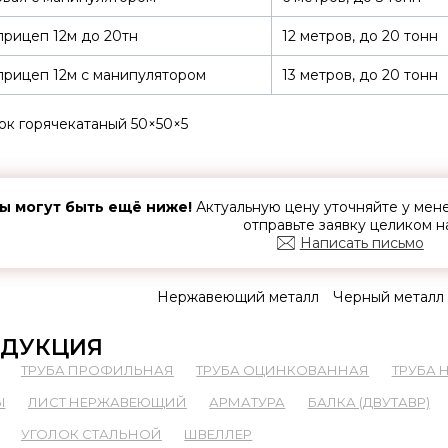
рицеп 12м до 20тн
12 метров, до 20 тонн
рицеп 12м с манипулятором
13 метров, до 20 тонн
ок горячекатаный 50×50×5
ы могут быть ещё ниже!
Актуальную цену уточняйте у ме
отправьте заявку целиком н
Написать письмо
Нержавеющий металл
Черный металл
ДУКЦИЯ
ТРУБА ПРОФИЛЬНАЯ
ТРУБА ОЦИНКОВАННАЯ
ТРУБА
Ы
ЛИСТ НЕРЖАВЕЮЩИЙ
АРМАТУРА
БАЛКА (ДВУТАВР)
УГОЛОК СТАЛЬНОЙ
ШВЕЛЛЕР