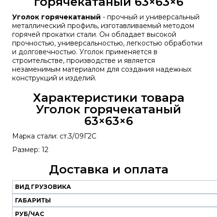
горячекатаный 63×63×6
Уголок горячекатаный
- прочный и универсальный
металлический профиль, изготавливаемый методом
горячей прокатки стали. Он обладает высокой
прочностью, универсальностью, легкостью обработки
и долговечностью. Уголок применяется в
строительстве, производстве и является
незаменимым материалом для создания надежных
конструкций и изделий.
Характеристики товара
Уголок горячекатаный
63×63×6
Марка стали: ст.3/09Г2С
Размер: 12
Доставка и оплата
ВИД ГРУЗОВИКА
Наш
транспорт
ГАБАРИТЫ
РУБ/ЧАС