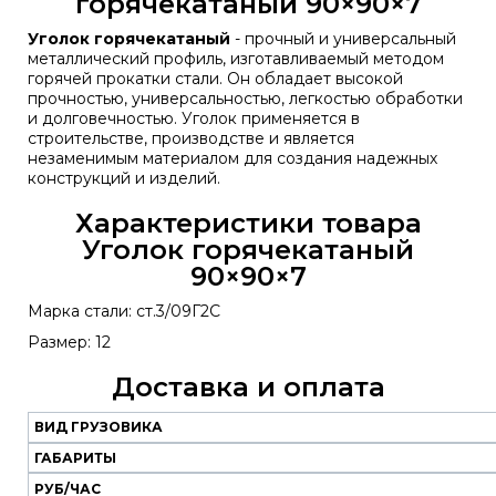
горячекатаный 90×90×7
Уголок горячекатаный
- прочный и универсальный
металлический профиль, изготавливаемый методом
горячей прокатки стали. Он обладает высокой
прочностью, универсальностью, легкостью обработки
и долговечностью. Уголок применяется в
строительстве, производстве и является
незаменимым материалом для создания надежных
конструкций и изделий.
Характеристики товара
Уголок горячекатаный
90×90×7
Марка стали: ст.3/09Г2С
Размер: 12
Доставка и оплата
ВИД ГРУЗОВИКА
Наш
транспорт
ГАБАРИТЫ
РУБ/ЧАС