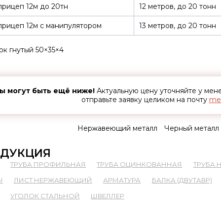
рицеп 12м до 20тн
12 метров, до 20 тонн
рицеп 12м с манипулятором
13 метров, до 20 тонн
ок гнутый 50×35×4
ы могут быть ещё ниже!
Актуальную цену уточняйте у ме
отправьте заявку целиком на почту
met
Нержавеющий металл
Черный металл
ДУКЦИЯ
ТРУБА ПРОФИЛЬНАЯ
ТРУБА ОЦИНКОВАННАЯ
ТРУБА
Ы
ЛИСТ НЕРЖАВЕЮЩИЙ
АРМАТУРА
БАЛКА (ДВУТАВР)
УГОЛОК СТАЛЬНОЙ
ШВЕЛЛЕР