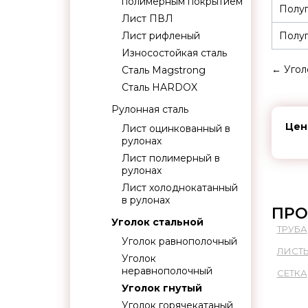
полимерным покрытием
Полуп
Лист ПВЛ
Лист рифленый
Полуп
Износостойкая сталь
←
Угол
Сталь Magstrong
Сталь HARDOX
Рулонная сталь
Цен
Лист оцинкованный в
рулонах
Лист полимерный в
рулонах
Лист холоднокатанный
в рулонах
ПРО
Уголок стальной
ТРУБА
Уголок равнополочный
ЛИСТ
Уголок
неравнополочный
СЕТКА
Уголок гнутый
Уголок горячекатаный