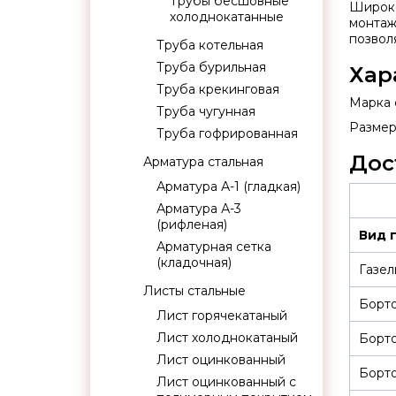
Трубы бесшовные
Широко
холоднокатанные
монтаж
позвол
Труба котельная
Труба бурильная
Хар
Труба крекинговая
Марка с
Труба чугунная
Размер:
Труба гофрированная
Дос
Арматура стальная
Арматура А-1 (гладкая)
Арматура А-3
(рифленая)
Вид 
Арматурная сетка
(кладочная)
Газел
Листы стальные
Борт
Лист горячекатаный
Лист холоднокатаный
Борт
Лист оцинкованный
Борто
Лист оцинкованный с