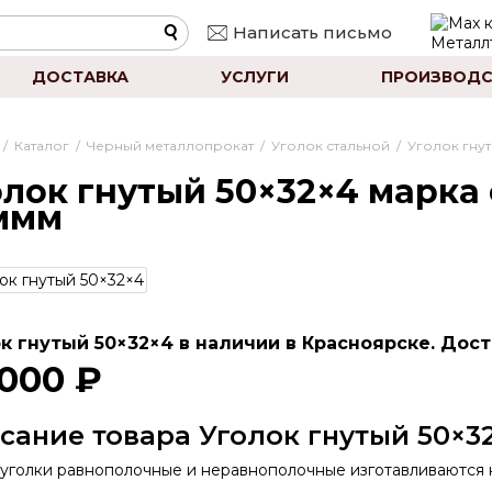
Написать письмо
ДОСТАВКА
УСЛУГИ
ПРОИЗВОДС
/
Каталог
/
Черный металлопрокат
/
Уголок стальной
/
Уголок гну
лок гнутый 50×32×4 марка 
 ммм
к гнутый 50×32×4 в наличии в Красноярске. Дост
 000 ₽
сание товара Уголок гнутый 50×3
 уголки равнополочные и неравнополочные изготавливаются к