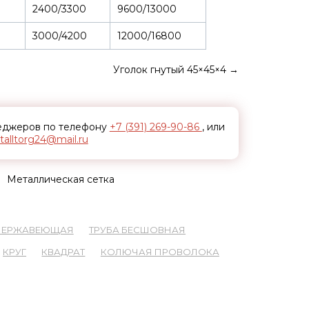
2400/3300
9600/13000
3000/4200
12000/16800
Уголок гнутый 45×45×4
→
неджеров по телефону
+7 (391) 269-90-86
, или
alltorg24@mail.ru
Металлическая сетка
 НЕРЖАВЕЮЩАЯ
ТРУБА БЕСШОВНАЯ
КРУГ
КВАДРАТ
КОЛЮЧАЯ ПРОВОЛОКА