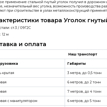
е применение стальной гнутый уголок получил в дорожном и
е, незначительный вес уголка, возможность производства раз
яют при строительстве в узлах металлоконструкций применять
актеристики товара Уголок гнуты
тали: ст.3 / 09Г2С
 12 м
тавка и оплата
Наш транспорт
грузовика
Габариты
ь крытая
3 метра, до 0,5 тонн
овая
6 метров, до 2 тонн
овая
7 метров, до 4 тонн
вая с манипулятором
6 метров, до 5 тонн