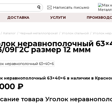
Написать письмо
ДОСТАВКА
УСЛУГИ
ПРОИЗВОДС
/
Каталог
/
Черный металлопрокат
/
Уголок стальной
/
Уголок не
олок неравнополочный 63×
3/09Г2С размер 12 ммм
к неравнополочный 63×40×6 в наличии в Красноя
 000 ₽
сание товара Уголок неравнопол