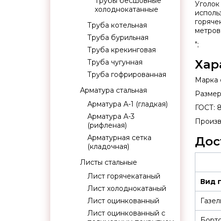
Трубы бесшовные
Уголок
холоднокатанные
исполь
горяче
Труба котельная
метров
Труба бурильная
";
Труба крекинговая
Хар
Труба чугунная
Труба гофрированная
Марка с
Арматура стальная
Размер:
Арматура А-1 (гладкая)
ГОСТ: 
Арматура А-3
Произв
(рифленая)
Арматурная сетка
Дос
(кладочная)
Листы стальные
Лист горячекатаный
Вид 
Лист холоднокатаный
Лист оцинкованный
Газел
Лист оцинкованный с
Борт