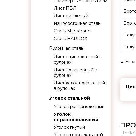
полимерным покрытием
Лист ПВЛ
Борт
Лист рифленый
Борто
Износостойкая сталь
Сталь Magstrong
Полуп
Сталь HARDOX
Полуп
Рулонная сталь
Лист оцинкованный в
←
Угол
рулонах
Лист полимерный в
рулонах
Лист холоднокатанный
Цен
в рулонах
Уголок стальной
Уголок равнополочный
Уголок
неравнополочный
ПРО
Уголок гнутый
ТРУБА
Уголок горячекатаный