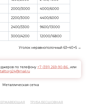
2000/3000
4000/6000
2200/3000
4400/6000
2400/3300
9600/13000
3000/4200
12000/16800
Уголок неравнополочный 63×40×5
→
неджеров по телефону
+7 (391) 269-90-86
, или
alltorg24@mail.ru
Металлическая сетка
 НЕРЖАВЕЮЩАЯ
ТРУБА БЕСШОВНАЯ