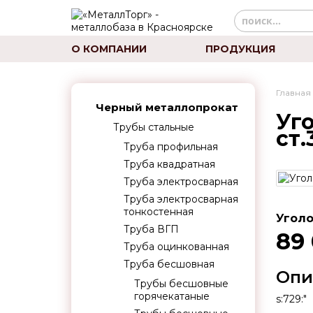
О КОМПАНИИ
ПРОДУКЦИЯ
Главная
Черный металлопрокат
Уг
Трубы стальные
ст.
Труба профильная
Труба квадратная
Труба электросварная
Труба электросварная
тонкостенная
Уголо
Труба ВГП
89
Труба оцинкованная
Труба бесшовная
Опи
Трубы бесшовные
горячекатаные
s:729:"