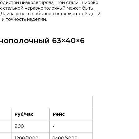
родистой низколегированной стали, широко
лок стальной неравнополочный может быть
Длина уголков обычно составляет от 2 до 12
 и точность изделий.
внополочный 63×40×6
Руб/час
Рейс
800
-
1200/2000
2400/4000