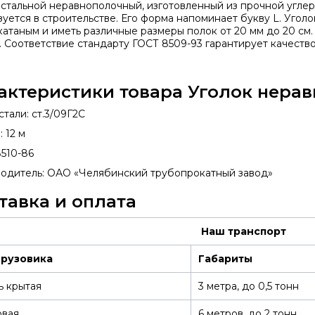
 стальной неравнополочный, изготовленный из прочной угле
зуется в строительстве. Его форма напоминает букву L. Уго
катаным и иметь различные размеры полок от 20 мм до 20 см. 
. Соответствие стандарту
ГОСТ 8509-93
гарантирует качество
актеристики товара Уголок нера
тали: ст.3/09Г2С
 12 м
8510-86
одитель: ОАО «Челябинский трубопрокатный завод»
тавка и оплата
Наш транспорт
грузовика
Габариты
ь крытая
3 метра, до 0,5 тонн
овая
6 метров, до 2 тонн