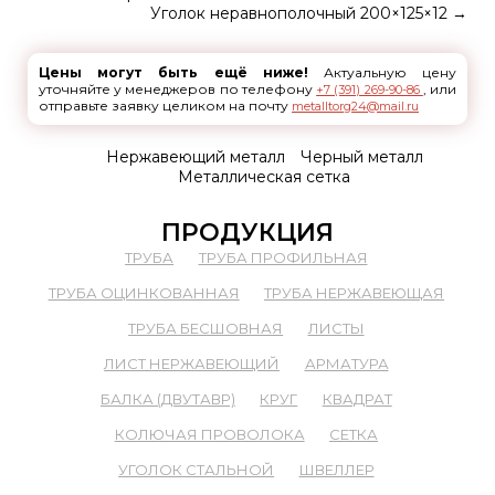
Уголок неравнополочный 200×125×12
→
Цены могут быть ещё ниже!
Актуальную цену
уточняйте у менеджеров по телефону
, или
+7 (391) 269-90-86
отправьте заявку целиком на почту
metalltorg24@mail.ru
Нержавеющий металл
Черный металл
Металлическая сетка
ПРОДУКЦИЯ
ТРУБА
ТРУБА ПРОФИЛЬНАЯ
ТРУБА ОЦИНКОВАННАЯ
ТРУБА НЕРЖАВЕЮЩАЯ
ТРУБА БЕСШОВНАЯ
ЛИСТЫ
ЛИСТ НЕРЖАВЕЮЩИЙ
АРМАТУРА
БАЛКА (ДВУТАВР)
КРУГ
КВАДРАТ
КОЛЮЧАЯ ПРОВОЛОКА
СЕТКА
УГОЛОК СТАЛЬНОЙ
ШВЕЛЛЕР