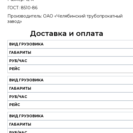
ГОСТ: 8510-86
Производитель: ОАО «Челябинский трубопрокатный
завод»
Доставка и оплата
ВИД ГРУЗОВИКА
Наш
транспорт
ГАБАРИТЫ
РУБ/ЧАС
Вид
Габариты
Руб/
Рейс
РЕЙС
грузовика
час
ВИД ГРУЗОВИКА
ГАБАРИТЫ
РУБ/ЧАС
РЕЙС
ВИД ГРУЗОВИКА
ГАБАРИТЫ
РУБ/ЧАС