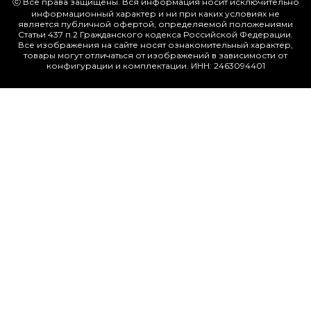
ⓒ Все права защищены. Вся информация носит исключительно
информационный характер и ни при каких условиях не
является публичной офертой, определяемой положениями
Статьи 437 п.2 Гражданского кодекса Российской Федерации.
Все изображения на сайте носят ознакомительный характер,
товары могут отличаться от изображений в зависимости от
конфигурации и комплектации. ИНН: 2463094401