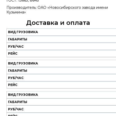
ГОСТ: 13663, 8645
Производитель: ОАО «Новосибирского завода имени
Кузьмина»
Доставка и оплата
ВИД ГРУЗОВИКА
Наш
транспорт
ГАБАРИТЫ
РУБ/ЧАС
Вид
Габариты
Руб/
Рейс
РЕЙС
грузовика
час
ВИД ГРУЗОВИКА
ГАБАРИТЫ
РУБ/ЧАС
РЕЙС
ВИД ГРУЗОВИКА
ГАБАРИТЫ
РУБ/ЧАС