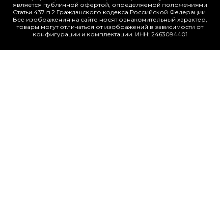
является публичной офертой, определяемой положениями
Статьи 437 п.2 Гражданского кодекса Российской Федерации.
Все изображения на сайте носят ознакомительный характер,
товары могут отличаться от изображений в зависимости от
конфигурации и комплектации. ИНН: 2463094401