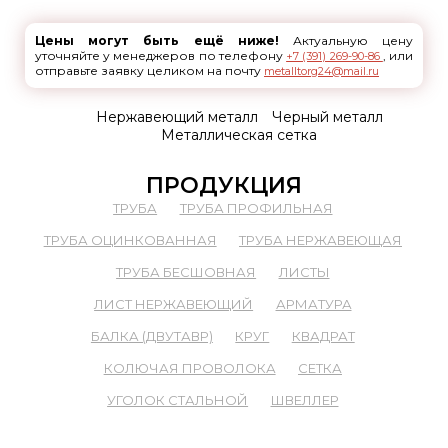
Цены могут быть ещё ниже!
Актуальную цену
уточняйте у менеджеров по телефону
, или
+7 (391) 269-90-86
отправьте заявку целиком на почту
metalltorg24@mail.ru
Нержавеющий металл
Черный металл
Металлическая сетка
ПРОДУКЦИЯ
ТРУБА
ТРУБА ПРОФИЛЬНАЯ
ТРУБА ОЦИНКОВАННАЯ
ТРУБА НЕРЖАВЕЮЩАЯ
ТРУБА БЕСШОВНАЯ
ЛИСТЫ
ЛИСТ НЕРЖАВЕЮЩИЙ
АРМАТУРА
БАЛКА (ДВУТАВР)
КРУГ
КВАДРАТ
КОЛЮЧАЯ ПРОВОЛОКА
СЕТКА
УГОЛОК СТАЛЬНОЙ
ШВЕЛЛЕР