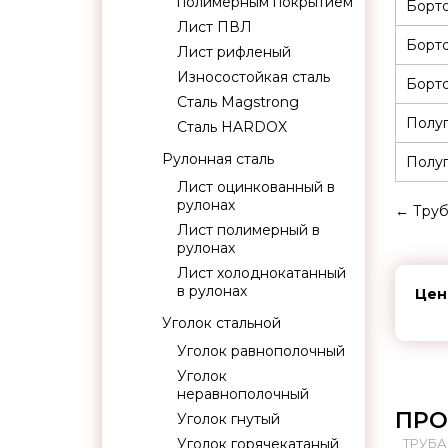
полимерным покрытием
Борт
Лист ПВЛ
Борт
Лист рифленый
Износостойкая сталь
Борто
Сталь Magstrong
Полуп
Сталь HARDOX
Рулонная сталь
Полуп
Лист оцинкованный в
рулонах
←
Труб
Лист полимерный в
рулонах
Лист холоднокатанный
в рулонах
Цен
Уголок стальной
Уголок равнополочный
Уголок
неравнополочный
ПРО
Уголок гнутый
Уголок горячекатаный
ТРУБА