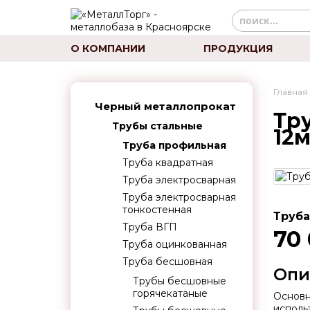
О КОМПАНИИ
ПРОДУКЦИЯ
Главная
Черный металлопрокат
Тр
Трубы стальные
12
Труба профильная
Труба квадратная
Труба электросварная
Труба электросварная
тонкостенная
Труба
Труба ВГП
70
Труба оцинкованная
Труба бесшовная
Опи
Трубы бесшовные
горячекатаные
Основн
исполь