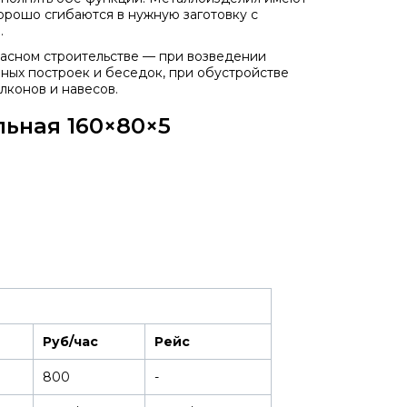
хорошо сгибаются в нужную заготовку с
.
касном строительстве — при возведении
ных построек и беседок, при обустройстве
лконов и навесов.
ьная 160×80×5
Руб/час
Рейс
800
-