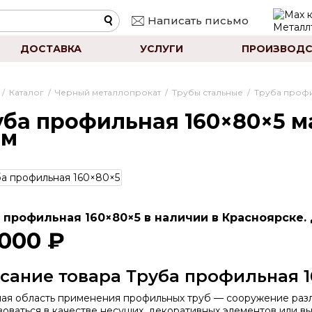
Написать письмо
ДОСТАВКА
УСЛУГИ
ПРОИЗВОДС
/
Каталог
/
Черный металлопрокат
/
Трубы стальные
/
Труба проф
уба профильная 160×80×5 ма
мм
 профильная 160×80×5 в наличии в Красноярске. 
 000 ₽
сание товара Труба профильная 1
ая область применения профильных труб — сооружение разл
зоваться в качестве несущих, декоративных элементов или 