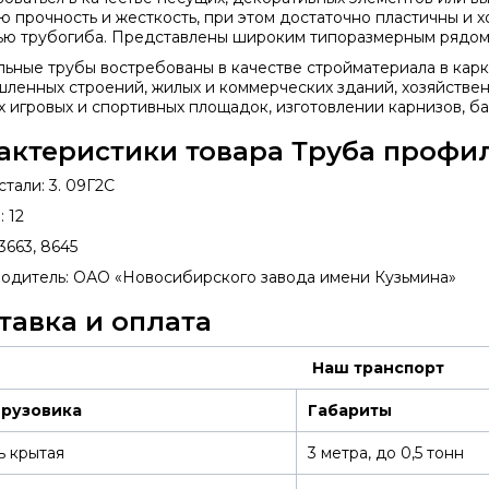
ю прочность и жесткость, при этом достаточно пластичны и 
ю трубогиба. Представлены широким типоразмерным рядом
ьные трубы востребованы в качестве стройматериала в кар
ленных строений, жилых и коммерческих зданий, хозяйствен
х игровых и спортивных площадок, изготовлении карнизов, ба
актеристики товара Труба профил
тали: 3. 09Г2С
 12
3663, 8645
одитель: ОАО «Новосибирского завода имени Кузьмина»
тавка и оплата
Наш транспорт
грузовика
Габариты
ь крытая
3 метра, до 0,5 тонн