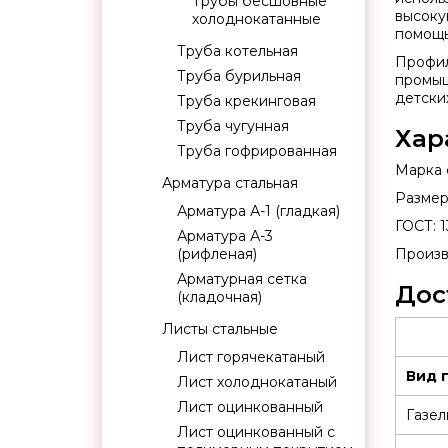
Трубы бесшовные
высоку
холоднокатанные
помощь
Труба котельная
Профил
Труба бурильная
промыш
детски
Труба крекинговая
Труба чугунная
Хар
Труба гофрированная
Марка с
Арматура стальная
Размер:
Арматура А-1 (гладкая)
ГОСТ: 1
Арматура А-3
(рифленая)
Произв
Арматурная сетка
Дос
(кладочная)
Листы стальные
Лист горячекатаный
Вид 
Лист холоднокатаный
Лист оцинкованный
Газел
Лист оцинкованный с