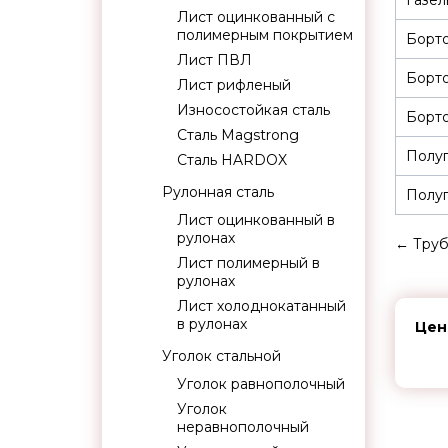
Газел
Лист оцинкованный с
полимерным покрытием
Борт
Лист ПВЛ
Борт
Лист рифленый
Износостойкая сталь
Борто
Сталь Magstrong
Полуп
Сталь HARDOX
Рулонная сталь
Полуп
Лист оцинкованный в
рулонах
←
Труб
Лист полимерный в
рулонах
Лист холоднокатанный
в рулонах
Цен
Уголок стальной
Уголок равнополочный
Уголок
неравнополочный