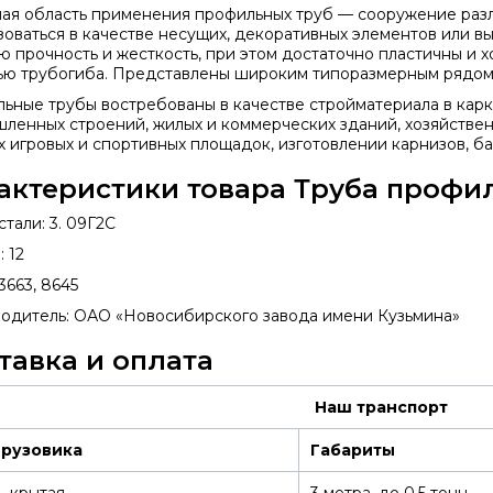
ая область применения профильных труб — сооружение разл
зоваться в качестве несущих, декоративных элементов или 
ю прочность и жесткость, при этом достаточно пластичны и 
ю трубогиба. Представлены широким типоразмерным рядом
ьные трубы востребованы в качестве стройматериала в кар
ленных строений, жилых и коммерческих зданий, хозяйствен
х игровых и спортивных площадок, изготовлении карнизов, ба
актеристики товара Труба профил
тали: 3. 09Г2С
 12
3663, 8645
одитель: ОАО «Новосибирского завода имени Кузьмина»
тавка и оплата
Наш транспорт
грузовика
Габариты