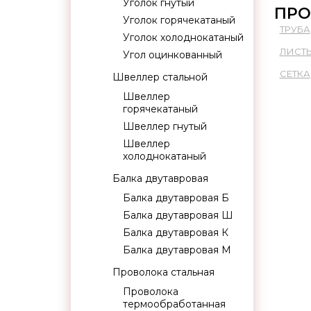
Уголок гнутый
ПРО
Уголок горячекатаный
ТРУБА
Уголок холоднокатаный
ЛИСТ
Угол оцинкованный
СЕТКА
Швеллер стальной
Швеллер
горячекатаный
Швеллер гнутый
Швеллер
холоднокатаный
Балка двутавровая
Балка двутавровая Б
Балка двутавровая Ш
Балка двутавровая К
Балка двутавровая М
Проволока стальная
Проволока
термообработанная