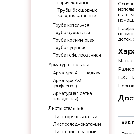
горячекатаные
Основн
исполь
Трубы бесшовные
высоку
холоднокатанные
помощь
Труба котельная
Профил
Труба бурильная
промыш
детски
Труба крекинговая
Труба чугунная
Хар
Труба гофрированная
Марка с
Арматура стальная
Размер:
Арматура А-1 (гладкая)
ГОСТ: 1
Арматура А-3
(рифленая)
Произв
Арматурная сетка
Дос
(кладочная)
Листы стальные
Лист горячекатаный
Вид 
Лист холоднокатаный
Лист оцинкованный