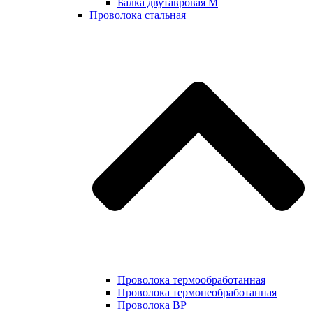
Балка двутавровая М
Проволока стальная
Проволока термообработанная
Проволока термонеобработанная
Проволока ВР