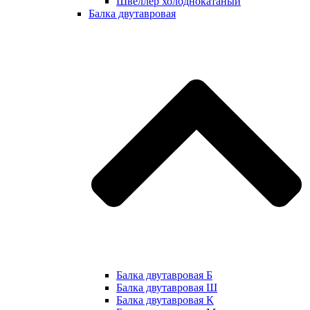
Швеллер холоднокатаный
Балка двутавровая
Балка двутавровая Б
Балка двутавровая Ш
Балка двутавровая К