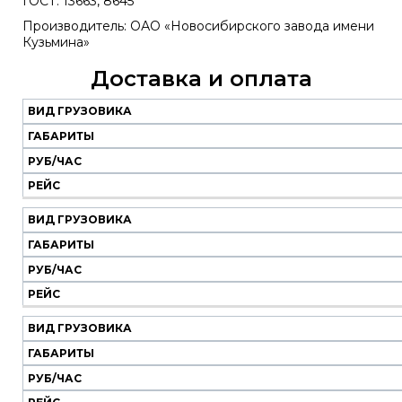
ГОСТ: 13663, 8645
Производитель: ОАО «Новосибирского завода имени
Кузьмина»
Доставка и оплата
ВИД ГРУЗОВИКА
Наш
транспорт
ГАБАРИТЫ
РУБ/ЧАС
Вид
Габариты
Руб/
Рейс
РЕЙС
грузовика
час
ВИД ГРУЗОВИКА
ГАБАРИТЫ
РУБ/ЧАС
РЕЙС
ВИД ГРУЗОВИКА
ГАБАРИТЫ
РУБ/ЧАС