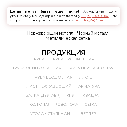
Цены могут быть ещё ниже!
Актуальную цену
уточняйте у менеджеров по телефону
, или
+7 (391) 269-90-86
отправьте заявку целиком на почту
metalltorg24@mail.ru
Нержавеющий металл
Черный металл
Металлическая сетка
ПРОДУКЦИЯ
ТРУБА
ТРУБА ПРОФИЛЬНАЯ
ТРУБА ОЦИНКОВАННАЯ
ТРУБА НЕРЖАВЕЮЩАЯ
ТРУБА БЕСШОВНАЯ
ЛИСТЫ
ЛИСТ НЕРЖАВЕЮЩИЙ
АРМАТУРА
БАЛКА (ДВУТАВР)
КРУГ
КВАДРАТ
КОЛЮЧАЯ ПРОВОЛОКА
СЕТКА
УГОЛОК СТАЛЬНОЙ
ШВЕЛЛЕР