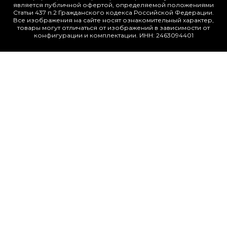
является публичной офертой, определяемой положениями
Статьи 437 п.2 Гражданского кодекса Российской Федерации.
Все изображения на сайте носят ознакомительный характер,
товары могут отличаться от изображений в зависимости от
конфигурации и комплектации. ИНН: 2463094401