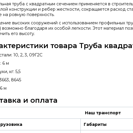
ьная труба с квадратным сечением применяется в строитель
олой конструкции и ребер жесткости, сокращается расход ст
е на ровную поверхность.
ение высоких сооружений с использованием профильных труб
) возможно благодаря их особой легкости. Этот материал поз
чить его высоту.
актеристики товара Труба квадрат
тали: 10, 2, 3, 09Г2С
 6 м
ки, кг: 5,5
3663, 8645
6 м
тавка и оплата
Наш транспорт
грузовика
Габариты