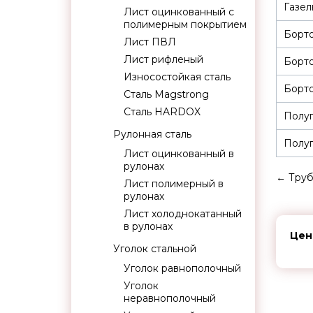
Газел
Лист оцинкованный с
полимерным покрытием
Борт
Лист ПВЛ
Лист рифленый
Борт
Износостойкая сталь
Борто
Сталь Magstrong
Сталь HARDOX
Полуп
Рулонная сталь
Полуп
Лист оцинкованный в
рулонах
←
Труб
Лист полимерный в
рулонах
Лист холоднокатанный
в рулонах
Цен
Уголок стальной
Уголок равнополочный
Уголок
неравнополочный