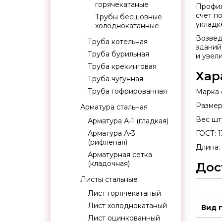
горячекатаные
Профил
счет п
Трубы бесшовные
укладк
холоднокатанные
Возвед
Труба котельная
зданий
Труба бурильная
и увели
Труба крекинговая
Хар
Труба чугунная
Труба гофрированная
Марка с
Размер:
Арматура стальная
Вес шту
Арматура А-1 (гладкая)
Арматура А-3
ГОСТ: 1
(рифленая)
Длина: 
Арматурная сетка
(кладочная)
Дос
Листы стальные
Лист горячекатаный
Лист холоднокатаный
Вид 
Лист оцинкованный