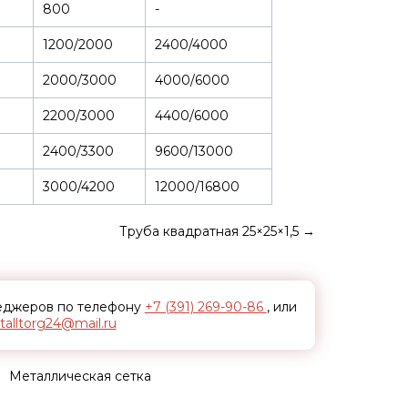
800
-
1200/2000
2400/4000
2000/3000
4000/6000
2200/3000
4400/6000
2400/3300
9600/13000
3000/4200
12000/16800
Труба квадратная 25×25×1,5
→
неджеров по телефону
+7 (391) 269-90-86
, или
alltorg24@mail.ru
Металлическая сетка