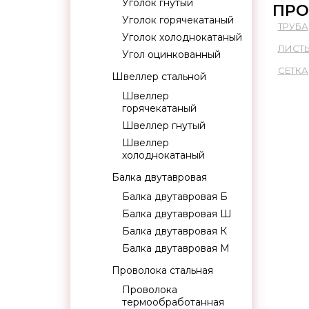
Уголок гнутый
ПРО
Уголок горячекатаный
ТРУБА
Уголок холоднокатаный
ЛИСТ
Угол оцинкованный
СЕТКА
Швеллер стальной
Швеллер
горячекатаный
Швеллер гнутый
Швеллер
холоднокатаный
Балка двутавровая
Балка двутавровая Б
Балка двутавровая Ш
Балка двутавровая К
Балка двутавровая М
Проволока стальная
Проволока
термообработанная