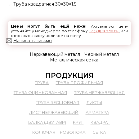
←
Труба квадратная 30×30×1,5
Цены могут быть ещё ниже!
Актуальную цену
уточняйте у менеджеров по телефону
, или
+7 (391) 269-90-86
отправьте заявку целиком на почту
Написать письмо
Нержавеющий металл
Черный металл
Металлическая сетка
ПРОДУКЦИЯ
ТРУБА
ТРУБА ПРОФИЛЬНАЯ
ТРУБА ОЦИНКОВАННАЯ
ТРУБА НЕРЖАВЕЮЩАЯ
ТРУБА БЕСШОВНАЯ
ЛИСТЫ
ЛИСТ НЕРЖАВЕЮЩИЙ
АРМАТУРА
БАЛКА (ДВУТАВР)
КРУГ
КВАДРАТ
КОЛЮЧАЯ ПРОВОЛОКА
СЕТКА