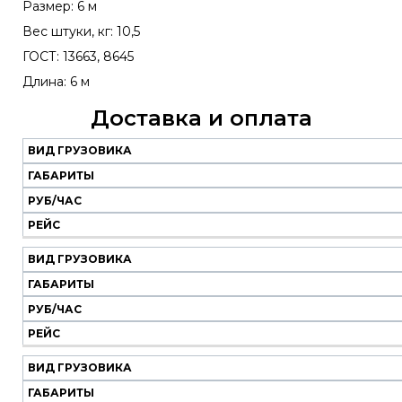
Размер: 6 м
Вес штуки, кг: 10,5
ГОСТ: 13663, 8645
Длина: 6 м
Доставка и оплата
ВИД ГРУЗОВИКА
Наш
транспорт
ГАБАРИТЫ
РУБ/ЧАС
Вид
Габариты
Руб/
Рейс
РЕЙС
грузовика
час
ВИД ГРУЗОВИКА
ГАБАРИТЫ
РУБ/ЧАС
РЕЙС
ВИД ГРУЗОВИКА
ГАБАРИТЫ