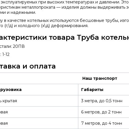
, эксплуатируемых при высоких температурах и давлении. Эт
еристикам металлопроката — изделия должны выдерживать эк
ми и надежными.
у в качестве котельных используются бесшовные трубы, изг
о (г/д) и холодного (х\д) деформирования.
актеристики товара Труба котель
стали: 20ПВ
 1-12
тавка и оплата
Наш транспорт
грузовика
Габариты
ь крытая
3 метра, до 0,5 тонн
овая
6 метров, до 2 тонн
овая
7 метров, до 4 тонн