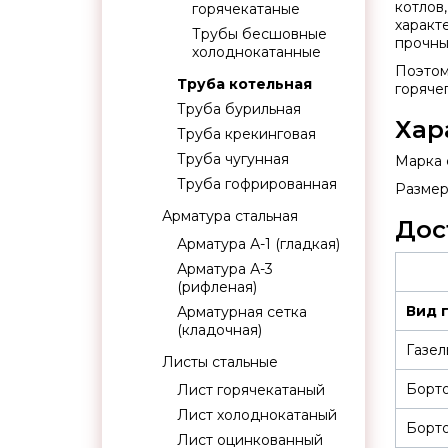
котлов
горячекатаные
характ
Трубы бесшовные
прочны
холоднокатанные
Поэтом
Труба котельная
горячег
Труба бурильная
Хар
Труба крекинговая
Труба чугунная
Марка 
Труба гофрированная
Размер:
Арматура стальная
Дос
Арматура А-1 (гладкая)
Арматура А-3
(рифленая)
Вид 
Арматурная сетка
(кладочная)
Газел
Листы стальные
Борт
Лист горячекатаный
Лист холоднокатаный
Борт
Лист оцинкованный