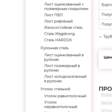
Лист оцинкованный с
Борто
полимерным покрытием
Полуп
Лист ПВЛ
Лист рифленый
Полуп
Износостойкая сталь
Сталь Magstrong
←
Труб
Сталь HARDOX
Рулонная сталь
Лист оцинкованный в
Цен
рулонах
Лист полимерный в
рулонах
Лист холоднокатанный
в рулонах
ПРО
Уголок стальной
ТРУБА
Уголок равнополочный
Уголок
ЛИСТ
неравнополочный
СЕТКА