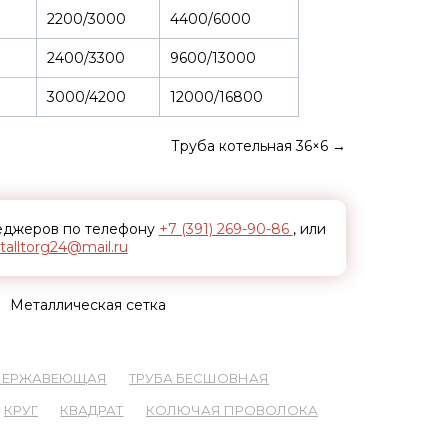
2200/3000
4400/6000
2400/3300
9600/13000
3000/4200
12000/16800
Труба котельная 36×6
→
неджеров по телефону
+7 (391) 269-90-86
, или
alltorg24@mail.ru
Металлическая сетка
 НЕРЖАВЕЮЩАЯ
ТРУБА БЕСШОВНАЯ
КРУГ
КВАДРАТ
КОЛЮЧАЯ ПРОВОЛОКА