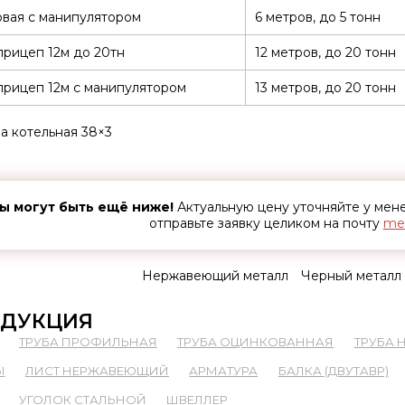
вая с манипулятором
6 метров, до 5 тонн
рицеп 12м до 20тн
12 метров, до 20 тонн
рицеп 12м с манипулятором
13 метров, до 20 тонн
а котельная 38×3
ы могут быть ещё ниже!
Актуальную цену уточняйте у ме
отправьте заявку целиком на почту
met
Нержавеющий металл
Черный металл
ДУКЦИЯ
ТРУБА ПРОФИЛЬНАЯ
ТРУБА ОЦИНКОВАННАЯ
ТРУБА
Ы
ЛИСТ НЕРЖАВЕЮЩИЙ
АРМАТУРА
БАЛКА (ДВУТАВР)
УГОЛОК СТАЛЬНОЙ
ШВЕЛЛЕР