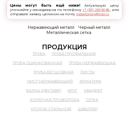
Цены могут быть ещё ниже!
Актуальную цену
уточняйте у менеджеров по телефону
, или
+7 (391) 269-90-86
отправьте заявку целиком на почту
metalltorg24@mail.ru
Нержавеющий металл
Черный металл
Металлическая сетка
ПРОДУКЦИЯ
ТРУБА
ТРУБА ПРОФИЛЬНАЯ
ТРУБА ОЦИНКОВАННАЯ
ТРУБА НЕРЖАВЕЮЩАЯ
ТРУБА БЕСШОВНАЯ
ЛИСТЫ
ЛИСТ НЕРЖАВЕЮЩИЙ
АРМАТУРА
БАЛКА (ДВУТАВР)
КРУГ
КВАДРАТ
КОЛЮЧАЯ ПРОВОЛОКА
СЕТКА
УГОЛОК СТАЛЬНОЙ
ШВЕЛЛЕР