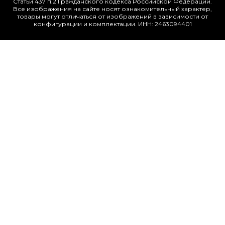
Статьи 437 п.2 Гражданского кодекса Российской Федерации.
Все изображения на сайте носят ознакомительный характер,
товары могут отличаться от изображений в зависимости от
конфигурации и комплектации. ИНН: 2463094401