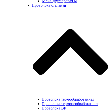
Балка двутавровая М
Проволока стальная
Проволока термообработанная
Проволока термонеобработанная
Проволока ВР