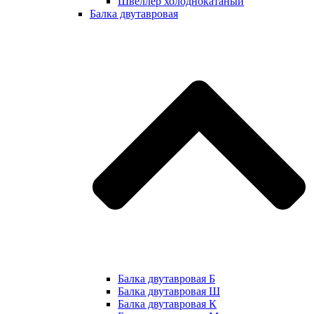
Швеллер холоднокатаный
Балка двутавровая
Балка двутавровая Б
Балка двутавровая Ш
Балка двутавровая К