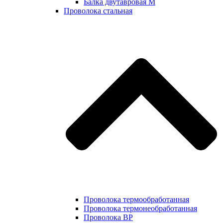
Балка двутавровая М
Проволока стальная
Проволока термообработанная
Проволока термонеобработанная
Проволока ВР