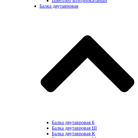
Швеллер холоднокатаный
Балка двутавровая
Балка двутавровая Б
Балка двутавровая Ш
Балка двутавровая К