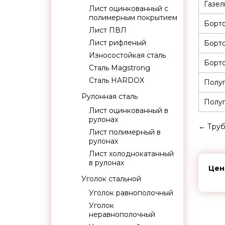
Газел
Лист оцинкованный с
полимерным покрытием
Борт
Лист ПВЛ
Лист рифленый
Борт
Износостойкая сталь
Борто
Сталь Magstrong
Сталь HARDOX
Полуп
Рулонная сталь
Полуп
Лист оцинкованный в
рулонах
←
Труб
Лист полимерный в
рулонах
Лист холоднокатанный
в рулонах
Цен
Уголок стальной
Уголок равнополочный
Уголок
неравнополочный