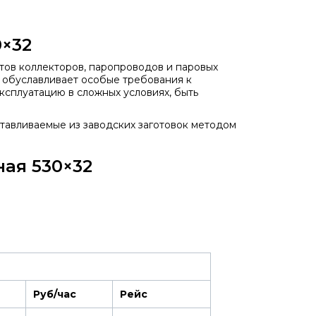
0×32
тов коллекторов, паропроводов и паровых
о обуславливает особые требования к
сплуатацию в сложных условиях, быть
отавливаемые из заводских заготовок методом
ная 530×32
Руб/час
Рейс