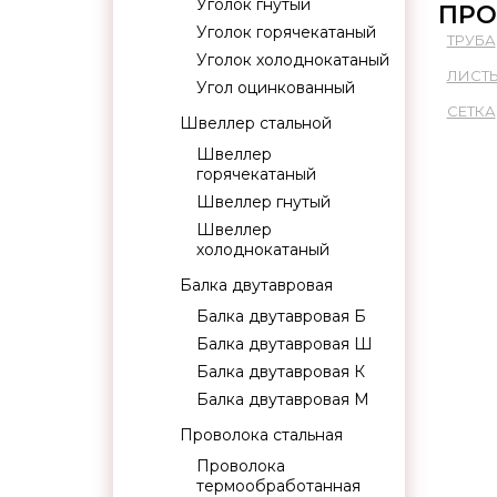
Уголок гнутый
ПРО
Уголок горячекатаный
ТРУБА
Уголок холоднокатаный
ЛИСТ
Угол оцинкованный
СЕТКА
Швеллер стальной
Швеллер
горячекатаный
Швеллер гнутый
Швеллер
холоднокатаный
Балка двутавровая
Балка двутавровая Б
Балка двутавровая Ш
Балка двутавровая К
Балка двутавровая М
Проволока стальная
Проволока
термообработанная