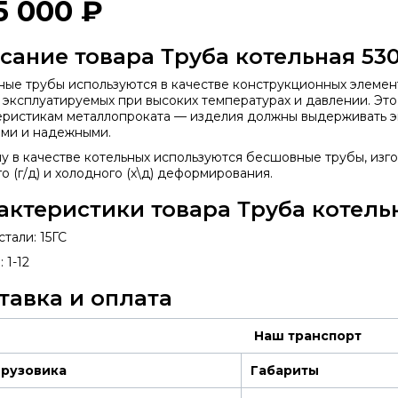
5 000 ₽
сание товара Труба котельная 53
ные трубы используются в качестве конструкционных элемен
, эксплуатируемых при высоких температурах и давлении. Эт
еристикам металлопроката — изделия должны выдерживать эк
ми и надежными.
у в качестве котельных используются бесшовные трубы, изг
о (г/д) и холодного (х\д) деформирования.
актеристики товара Труба котель
тали: 15ГС
 1-12
тавка и оплата
Наш транспорт
грузовика
Габариты