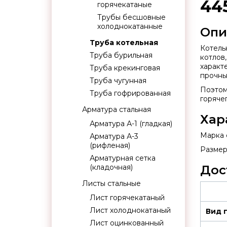
44
горячекатаные
Трубы бесшовные
холоднокатанные
Опи
Труба котельная
Котель
Труба бурильная
котлов
характ
Труба крекинговая
прочны
Труба чугунная
Поэтом
Труба гофрированная
горячег
Арматура стальная
Хар
Арматура А-1 (гладкая)
Марка с
Арматура А-3
(рифленая)
Размер:
Арматурная сетка
(кладочная)
Дос
Листы стальные
Лист горячекатаный
Лист холоднокатаный
Вид 
Лист оцинкованный