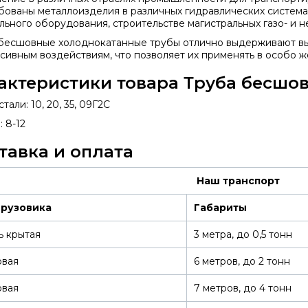
бованы металлоизделия в различных гидравлических система
льного оборудования, строительстве магистральных газо- и 
бесшовные холоднокатанные трубы отлично выдерживают вы
ссивным воздействиям, что позволяет их применять в особо ж
актеристики товара Труба бесшов
тали: 10, 20, 35, 09Г2С
 8-12
тавка и оплата
Наш транспорт
грузовика
Габариты
ь крытая
3 метра, до 0,5 тонн
овая
6 метров, до 2 тонн
овая
7 метров, до 4 тонн