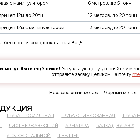
вая с манипулятором
6 метров, до 5 тонн
рицеп 12м до 20тн
12 метров, до 20 тонн
рицеп 12м с манипулятором
13 метров, до 20 тонн
а бесшовная холоднокатанная 8×1,5
ы могут быть ещё ниже!
Актуальную цену уточняйте у ме
отправьте заявку целиком на почту
met
Нержавеющий металл
Черный металл
ДУКЦИЯ
ТРУБА ПРОФИЛЬНАЯ
ТРУБА ОЦИНКОВАННАЯ
ТРУБА
Ы
ЛИСТ НЕРЖАВЕЮЩИЙ
АРМАТУРА
БАЛКА (ДВУТАВР)
УГОЛОК СТАЛЬНОЙ
ШВЕЛЛЕР