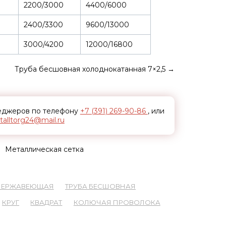
2200/3000
4400/6000
2400/3300
9600/13000
3000/4200
12000/16800
Труба бесшовная холоднокатанная 7×2,5
→
неджеров по телефону
+7 (391) 269-90-86
, или
alltorg24@mail.ru
Металлическая сетка
 НЕРЖАВЕЮЩАЯ
ТРУБА БЕСШОВНАЯ
КРУГ
КВАДРАТ
КОЛЮЧАЯ ПРОВОЛОКА