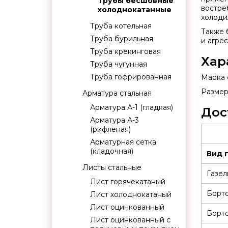
Трубы бесшовные
востре
холоднокатанные
холоди
Труба котельная
Также 
Труба бурильная
и агре
Труба крекинговая
Хар
Труба чугунная
Труба гофрированная
Марка с
Размер:
Арматура стальная
Арматура А-1 (гладкая)
Дос
Арматура А-3
(рифленая)
Арматурная сетка
(кладочная)
Вид 
Листы стальные
Газел
Лист горячекатаный
Борт
Лист холоднокатаный
Лист оцинкованный
Борт
Лист оцинкованный с