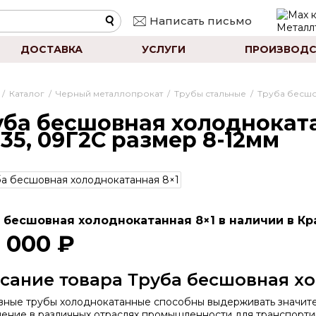
Написать письмо
ДОСТАВКА
УСЛУГИ
ПРОИЗВОДС
/
Каталог
/
Черный металлопрокат
/
Трубы стальные
/
Труба бесш
уба бесшовная холодноката
 35, 09Г2С размер 8-12мм
 бесшовная холоднокатанная 8×1 в наличии в Кр
 000 ₽
сание товара Труба бесшовная хо
ные трубы холоднокатанные способны выдерживать значител
ение в различных отраслях промышленности для транспорти