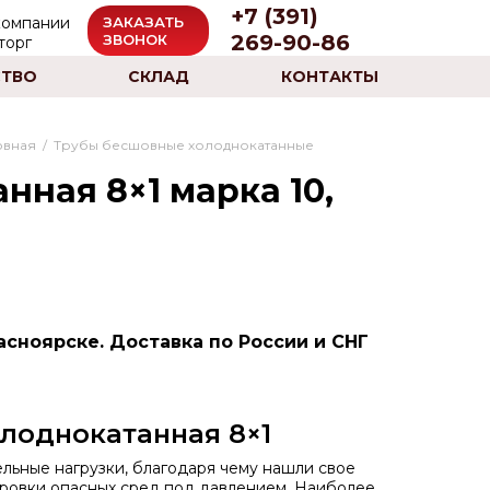
+7 (391)
ЗАКАЗАТЬ
269-90-86
ЗВОНОК
ТВО
СКЛАД
КОНТАКТЫ
овная
/
Трубы бесшовные холоднокатанные
нная 8×1 марка 10,
асноярске. Доставка по России и СНГ
лоднокатанная 8×1
ьные нагрузки, благодаря чему нашли свое
ровки опасных сред под давлением. Наиболее