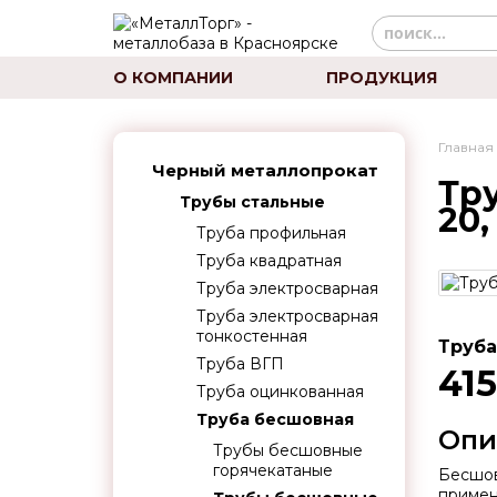
О КОМПАНИИ
ПРОДУКЦИЯ
Главная
Черный металлопрокат
Тр
Трубы стальные
20,
Труба профильная
Труба квадратная
Труба электросварная
Труба электросварная
тонкостенная
Труба
Труба ВГП
415
Труба оцинкованная
Труба бесшовная
Опи
Трубы бесшовные
горячекатаные
Бесшов
примен