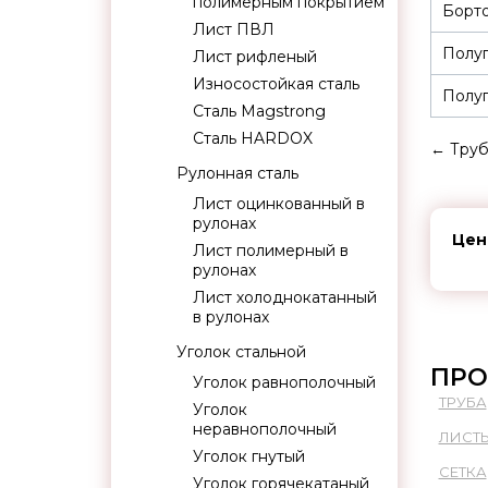
полимерным покрытием
Борто
Лист ПВЛ
Полуп
Лист рифленый
Износостойкая сталь
Полуп
Сталь Magstrong
Сталь HARDOX
←
Труб
Рулонная сталь
Лист оцинкованный в
рулонах
Цен
Лист полимерный в
рулонах
Лист холоднокатанный
в рулонах
Уголок стальной
ПРО
Уголок равнополочный
ТРУБА
Уголок
неравнополочный
ЛИСТ
Уголок гнутый
СЕТКА
Уголок горячекатаный