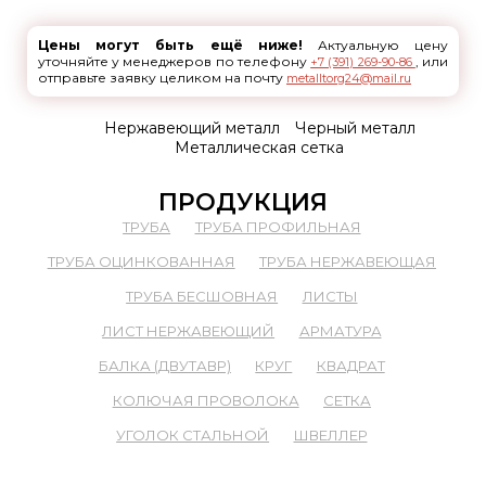
Цены могут быть ещё ниже!
Актуальную цену
уточняйте у менеджеров по телефону
, или
+7 (391) 269-90-86
отправьте заявку целиком на почту
metalltorg24@mail.ru
Нержавеющий металл
Черный металл
Металлическая сетка
ПРОДУКЦИЯ
ТРУБА
ТРУБА ПРОФИЛЬНАЯ
ТРУБА ОЦИНКОВАННАЯ
ТРУБА НЕРЖАВЕЮЩАЯ
ТРУБА БЕСШОВНАЯ
ЛИСТЫ
ЛИСТ НЕРЖАВЕЮЩИЙ
АРМАТУРА
БАЛКА (ДВУТАВР)
КРУГ
КВАДРАТ
КОЛЮЧАЯ ПРОВОЛОКА
СЕТКА
УГОЛОК СТАЛЬНОЙ
ШВЕЛЛЕР