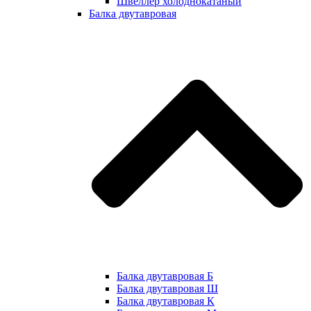
Швеллер холоднокатаный
Балка двутавровая
Балка двутавровая Б
Балка двутавровая Ш
Балка двутавровая К