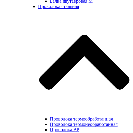
Балка двутавровая М
Проволока стальная
Проволока термообработанная
Проволока термонеобработанная
Проволока ВР