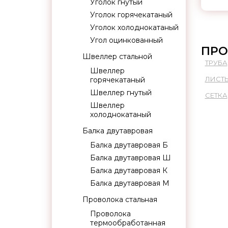
Уголок гнутый
Уголок горячекатаный
Уголок холоднокатаный
Угол оцинкованный
ПРО
Швеллер стальной
ТРУБА
Швеллер
ЛИСТ
горячекатаный
Швеллер гнутый
СЕТКА
Швеллер
холоднокатаный
Балка двутавровая
Балка двутавровая Б
Балка двутавровая Ш
Балка двутавровая К
Балка двутавровая М
Проволока стальная
Проволока
термообработанная