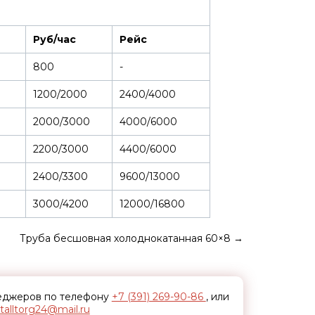
Руб/час
Рейс
800
-
1200/2000
2400/4000
2000/3000
4000/6000
2200/3000
4400/6000
2400/3300
9600/13000
3000/4200
12000/16800
Труба бесшовная холоднокатанная 60×8
→
неджеров по телефону
+7 (391) 269-90-86
, или
alltorg24@mail.ru