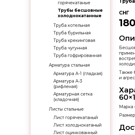
Труба
горячекатаные
Трубы бесшовные
СНГ
холоднокатанные
18
Труба котельная
Труба бурильная
Опи
Труба крекинговая
Бесшов
Труба чугунная
примен
Труба гофрированная
востре
холоди
Арматура стальная
Также 
Арматура А-1 (гладкая)
и агре
Арматура А-3
(рифленая)
Хар
Арматурная сетка
60×
(кладочная)
Марка с
Листы стальные
Размер:
Лист горячекатаный
Лист холоднокатаный
Дос
Лист оцинкованный