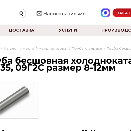
ЗАКАЗ
Написать письмо
ДОСТАВКА
УСЛУГИ
ПРОИЗВОДС
/
Каталог
/
Черный металлопрокат
/
Трубы стальные
/
Труба бесш
уба бесшовная холодноката
 35, 09Г2С размер 8-12мм