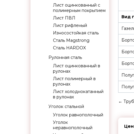
Лист оцинкованный с
полимерным покрытием
Вид 
Лист ПВЛ
Лист рифленый
Газел
Износостойкая сталь
Борт
Сталь Magstrong
Сталь HARDOX
Борт
Рулонная сталь
Борто
Лист оцинкованный в
рулонах
Полуп
Лист полимерный в
рулонах
Полуп
Лист холоднокатанный
в рулонах
←
Труб
Уголок стальной
Уголок равнополочный
Уголок
Цен
неравнополочный