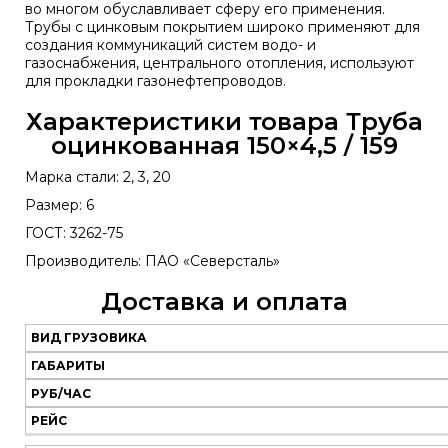
во многом обуславливает сферу его применения.
Трубы с цинковым покрытием широко применяют для
создания коммуникаций систем водо- и
газоснабжения, центрального отопления, используют
для прокладки газонефтепроводов.
Характеристики товара Труба
оцинкованная 150×4,5 / 159
Марка стали: 2, 3, 20
Размер: 6
ГОСТ: 3262-75
Производитель: ПАО «Северсталь»
Доставка и оплата
ВИД ГРУЗОВИКА
Наш
транспорт
ГАБАРИТЫ
РУБ/ЧАС
Вид
Габариты
Руб/
Рейс
РЕЙС
грузовика
час