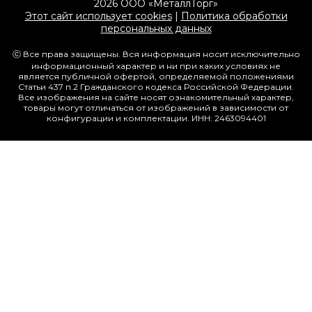
2026 ООО «МеталлТорг»
Этот сайт использует cookies
|
Политика обработки
персональных данных
ⓒ Все права защищены. Вся информация носит исключительно
информационный характер и ни при каких условиях не
является публичной офертой, определяемой положениями
Статьи 437 п.2 Гражданского кодекса Российской Федерации.
Все изображения на сайте носят ознакомительный характер,
товары могут отличаться от изображений в зависимости от
конфигурации и комплектации. ИНН: 2463094401