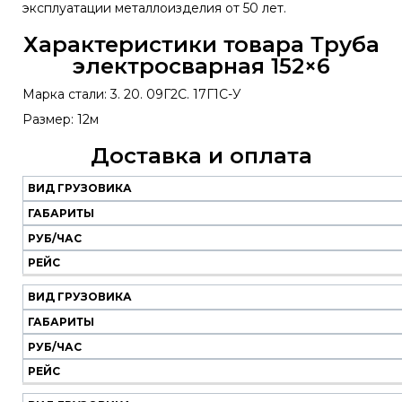
эксплуатации металлоизделия от 50 лет.
Характеристики товара Труба
электросварная 152×6
Марка стали: 3. 20. 09Г2С. 17Г1С-У
Размер: 12м
Доставка и оплата
ВИД ГРУЗОВИКА
Наш
транспорт
ГАБАРИТЫ
РУБ/ЧАС
Вид
Габариты
Руб/
Рейс
РЕЙС
грузовика
час
ВИД ГРУЗОВИКА
ГАБАРИТЫ
РУБ/ЧАС
РЕЙС