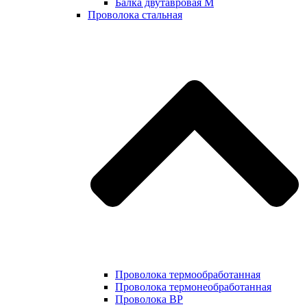
Балка двутавровая М
Проволока стальная
Проволока термообработанная
Проволока термонеобработанная
Проволока ВР