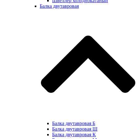
Швеллер холоднокатаный
Балка двутавровая
Балка двутавровая Б
Балка двутавровая Ш
Балка двутавровая К