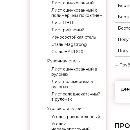
Лист оцинкованный
Борт
Лист оцинкованный с
полимерным покрытием
Борт
Лист ПВЛ
Борто
Лист рифленый
Износостойкая сталь
Полуп
Сталь Magstrong
Полуп
Сталь HARDOX
Рулонная сталь
←
Труб
Лист оцинкованный в
рулонах
Лист полимерный в
рулонах
Цен
Лист холоднокатанный
в рулонах
Уголок стальной
Уголок равнополочный
Уголок
ПРО
неравнополочный