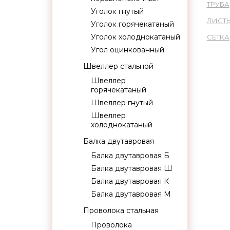
ТРУБА
Уголок гнутый
ЛИСТ
Уголок горячекатаный
Уголок холоднокатаный
СЕТКА
Угол оцинкованный
Швеллер стальной
Швеллер
горячекатаный
Швеллер гнутый
Швеллер
холоднокатаный
Балка двутавровая
Балка двутавровая Б
Балка двутавровая Ш
Балка двутавровая К
Балка двутавровая М
Проволока стальная
Проволока