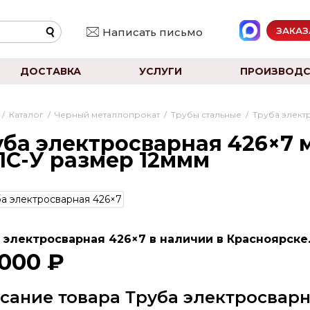
ЗАКАЗ
Написать письмо
ДОСТАВКА
УСЛУГИ
ПРОИЗВОДС
/
Каталог
/
Черный металлопрокат
/
Трубы стальные
/
Труба элект
ба электросварная 426×7 ма
1С-У размер 12ммм
 электросварная 426×7 в наличии в Красноярске.
 000 ₽
сание товара Труба электросварн