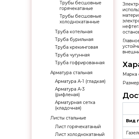
Трубы бесшовные
Электр
горячекатаные
исполь
матери
Трубы бесшовные
электр
холоднокатанные
нефтег
Труба котельная
останов
Труба бурильная
Главно
устойч
Труба крекинговая
внешни
Труба чугунная
Труба гофрированная
Хар
Арматура стальная
Марка с
Арматура А-1 (гладкая)
Размер
Арматура А-3
Дос
(рифленая)
Арматурная сетка
(кладочная)
Листы стальные
Вид 
Лист горячекатаный
Газел
Лист холоднокатаный