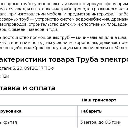
осварные трубы универсальны и имеют широкую сферу прим
зуются как для изготовления трубопроводов различного назна
ала, при изготовлении мебели и предметов интерьера. Наи
осварных труб — устройство систем водоснабжения, дренажа
азопроводов, строительство детских и спортивных площадок,
ок, скамеек, навесов и т.д.).
е достоинство прямошовных труб — минимальная длина шва,
ивы к внешним погодным условиям, хорошо выдерживают ре
е воздействия. Срок эксплуатации металлоизделия от 50 лет
актеристики товара Труба электр
тали: 3. 20. 09Г2С. 17Г1С-У
: 12м
тавка и оплата
Наш транспорт
грузовика
Габариты
ь крытая
3 метра, до 0,5 тонн