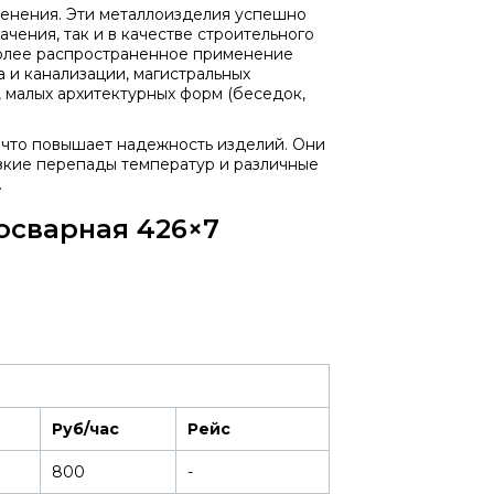
енения. Эти металлоизделия успешно
чения, так и в качестве строительного
более распространенное применение
 и канализации, магистральных
 малых архитектурных форм (беседок,
 что повышает надежность изделий. Они
зкие перепады температур и различные
.
осварная 426×7
Руб/час
Рейс
800
-