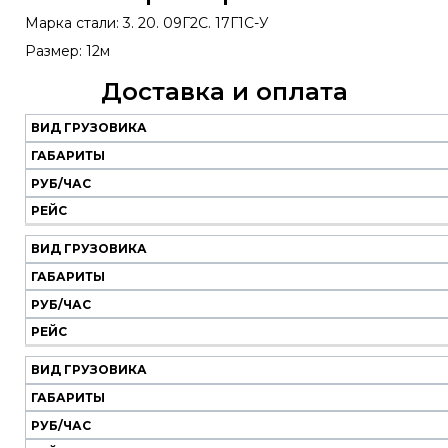
Марка стали: 3. 20. 09Г2С. 17Г1С-У
Размер: 12м
Доставка и оплата
ВИД ГРУЗОВИКА
Наш
транспорт
ГАБАРИТЫ
РУБ/ЧАС
Вид
Габариты
Руб/
Рейс
РЕЙС
грузовика
час
ВИД ГРУЗОВИКА
ГАБАРИТЫ
РУБ/ЧАС
РЕЙС
ВИД ГРУЗОВИКА
ГАБАРИТЫ
РУБ/ЧАС