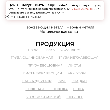
Цены могут быть ещё ниже!
Актуальную цену
уточняйте у менеджеров по телефону
, или
+7 (391) 269-90-86
отправьте заявку целиком на почту
Написать письмо
Нержавеющий металл
Черный металл
Металлическая сетка
ПРОДУКЦИЯ
ТРУБА
ТРУБА ПРОФИЛЬНАЯ
ТРУБА ОЦИНКОВАННАЯ
ТРУБА НЕРЖАВЕЮЩАЯ
ТРУБА БЕСШОВНАЯ
ЛИСТЫ
ЛИСТ НЕРЖАВЕЮЩИЙ
АРМАТУРА
БАЛКА (ДВУТАВР)
КРУГ
КВАДРАТ
КОЛЮЧАЯ ПРОВОЛОКА
СЕТКА
УГОЛОК СТАЛЬНОЙ
ШВЕЛЛЕР