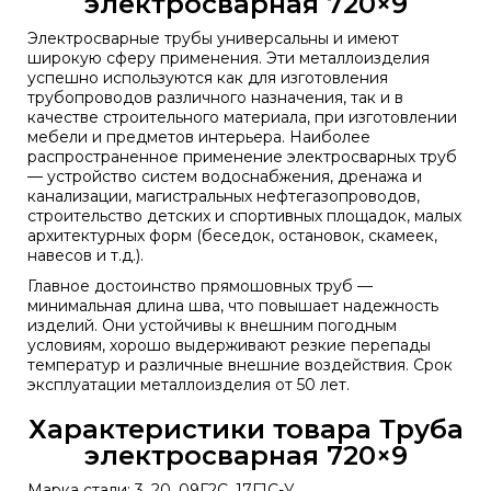
электросварная 720×9
Электросварные трубы универсальны и имеют
широкую сферу применения. Эти металлоизделия
успешно используются как для изготовления
трубопроводов различного назначения, так и в
качестве строительного материала, при изготовлении
мебели и предметов интерьера. Наиболее
распространенное применение электросварных труб
— устройство систем водоснабжения, дренажа и
канализации, магистральных нефтегазопроводов,
строительство детских и спортивных площадок, малых
архитектурных форм (беседок, остановок, скамеек,
навесов и т.д.).
Главное достоинство прямошовных труб —
минимальная длина шва, что повышает надежность
изделий. Они устойчивы к внешним погодным
условиям, хорошо выдерживают резкие перепады
температур и различные внешние воздействия. Срок
эксплуатации металлоизделия от 50 лет.
Характеристики товара Труба
электросварная 720×9
Марка стали: 3. 20. 09Г2С. 17Г1С-У