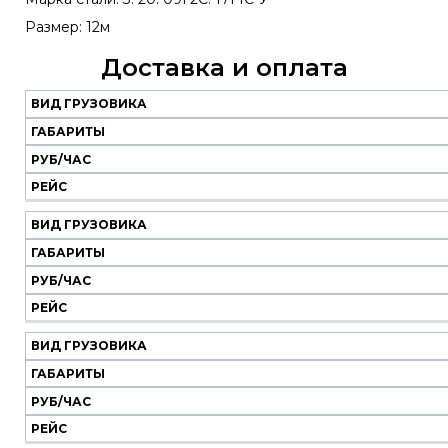
Размер: 12м
Доставка и оплата
ВИД ГРУЗОВИКА
Наш
транспорт
ГАБАРИТЫ
РУБ/ЧАС
Вид
Габариты
Руб/
Рейс
РЕЙС
грузовика
час
ВИД ГРУЗОВИКА
ГАБАРИТЫ
РУБ/ЧАС
РЕЙС
ВИД ГРУЗОВИКА
ГАБАРИТЫ
РУБ/ЧАС
РЕЙС