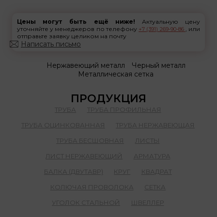
Цены могут быть ещё ниже!
Актуальную цену
уточняйте у менеджеров по телефону
, или
+7 (391) 269-90-86
отправьте заявку целиком на почту
Написать письмо
Нержавеющий металл
Черный металл
Металлическая сетка
ПРОДУКЦИЯ
ТРУБА
ТРУБА ПРОФИЛЬНАЯ
ТРУБА ОЦИНКОВАННАЯ
ТРУБА НЕРЖАВЕЮЩАЯ
ТРУБА БЕСШОВНАЯ
ЛИСТЫ
ЛИСТ НЕРЖАВЕЮЩИЙ
АРМАТУРА
БАЛКА (ДВУТАВР)
КРУГ
КВАДРАТ
КОЛЮЧАЯ ПРОВОЛОКА
СЕТКА
УГОЛОК СТАЛЬНОЙ
ШВЕЛЛЕР