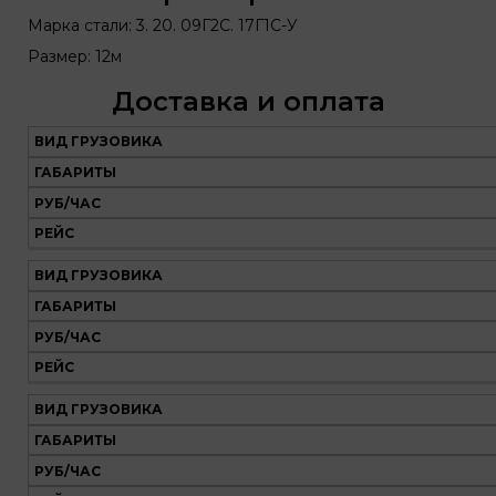
Марка стали: 3. 20. 09Г2С. 17Г1С-У
Размер: 12м
Доставка и оплата
ВИД ГРУЗОВИКА
Наш
транспорт
ГАБАРИТЫ
РУБ/ЧАС
Вид
Габариты
Руб/
Рейс
РЕЙС
грузовика
час
ВИД ГРУЗОВИКА
ГАБАРИТЫ
РУБ/ЧАС
РЕЙС
ВИД ГРУЗОВИКА
ГАБАРИТЫ
РУБ/ЧАС