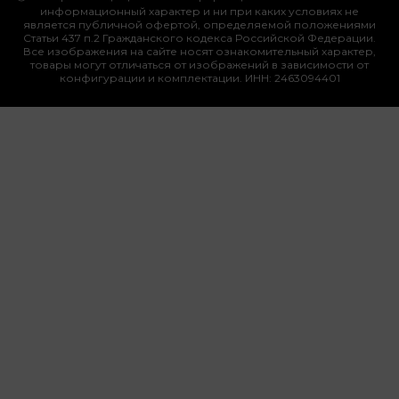
информационный характер и ни при каких условиях не
является публичной офертой, определяемой положениями
Статьи 437 п.2 Гражданского кодекса Российской Федерации.
Все изображения на сайте носят ознакомительный характер,
товары могут отличаться от изображений в зависимости от
конфигурации и комплектации. ИНН: 2463094401