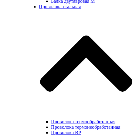
Балка двутавровая М
Проволока стальная
Проволока термообработанная
Проволока термонеобработанная
Проволока ВР