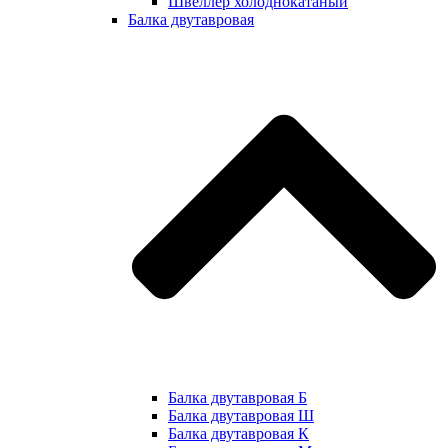
Швеллер холоднокатаный
Балка двутавровая
Балка двутавровая Б
Балка двутавровая Ш
Балка двутавровая К