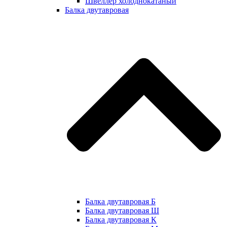
Швеллер холоднокатаный
Балка двутавровая
Балка двутавровая Б
Балка двутавровая Ш
Балка двутавровая К